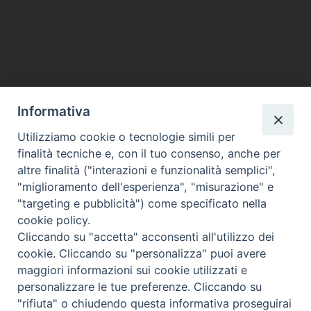
Informativa
DIOCESI SUBURBICARIA DI ALBANO
Utilizziamo cookie o tecnologie simili per
Contatti:
Tel.: 06.93268401 - Fax.: 06.9323844
finalità tecniche e, con il tuo consenso, anche per
E-mail:
curia@diocesidialbano.it
altre finalità ("interazioni e funzionalità semplici",
"miglioramento dell'esperienza", "misurazione" e
Orari:
dal Lunedì al Venerdì Ore: 9:00 - 13:00
"targeting e pubblicità") come specificato nella
cookie policy.
Orario ufficio Matrimoni:
Cliccando su "accetta" acconsenti all'utilizzo dei
Lunedì, Mercoledì e Venerdì, Ore 9:30 - 12:30
cookie. Cliccando su "personalizza" puoi avere
maggiori informazioni sui cookie utilizzati e
personalizzare le tue preferenze. Cliccando su
"rifiuta" o chiudendo questa informativa proseguirai
Diocesi Suburbicaria di Albano