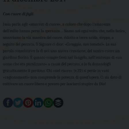
Con cuore di figli
Isaia parla agli «smarriti di cuore», a coloro che dopo l’amarezza
dell’esilio hanno perso la speranza… Siamo noi ogni volta che, nella fatica,
smarriamo la via maestra del cuore, ridotto a terra arida, steppa, a
seguito del peccato. Il Signore ci dice:
«Coraggio, non temete!»
. La sua
parola consolatrice fa di noi una nuova creazione, del nostro cuore un
giardino fiorito. È quanto compie Gesù nel Vangelo, nell’esistenza di «un
uomo che era paralizzato» a causa del peccato, e lo fa donandogli
gratuitamente il perdono. Chi «nel cuore» (v.22) si perde in vani
«ragionamenti» non comprende la potenza di quest’opera. Ci sia dato di
coltivare un cuore libero e povero per lasciarci stupire da Dio!