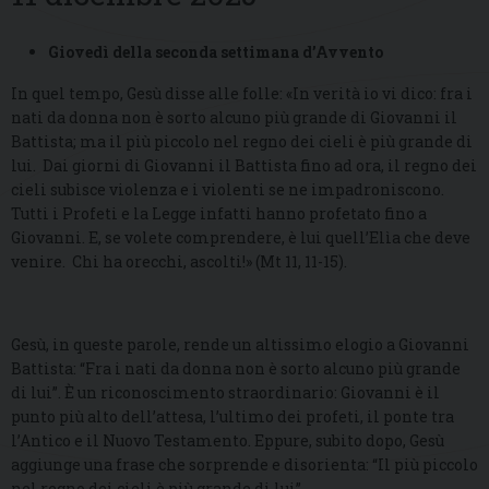
Giovedì della seconda settimana d’Avvento
In quel tempo, Gesù disse alle folle: «In verità io vi dico: fra i
nati da donna non è sorto alcuno più grande di Giovanni il
Battista; ma il più piccolo nel regno dei cieli è più grande di
lui. Dai giorni di Giovanni il Battista fino ad ora, il regno dei
cieli subisce violenza e i violenti se ne impadroniscono.
Tutti i Profeti e la Legge infatti hanno profetato fino a
Giovanni. E, se volete comprendere, è lui quell’Elìa che deve
venire. Chi ha orecchi, ascolti!» (Mt 11, 11-15).
Gesù, in queste parole, rende un altissimo elogio a Giovanni
Battista: “Fra i nati da donna non è sorto alcuno più grande
di lui”. È un riconoscimento straordinario: Giovanni è il
punto più alto dell’attesa, l’ultimo dei profeti, il ponte tra
l’Antico e il Nuovo Testamento. Eppure, subito dopo, Gesù
aggiunge una frase che sorprende e disorienta: “Il più piccolo
nel regno dei cieli è più grande di lui”.