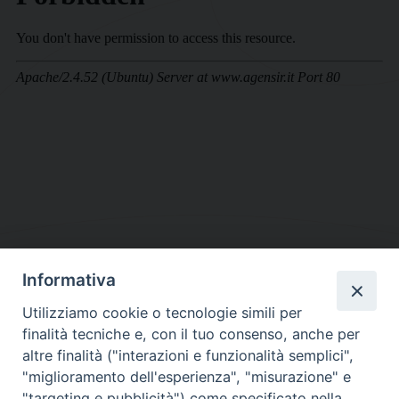
Informativa
DIOCESI SUBURBICARIA DI ALBANO
Utilizziamo cookie o tecnologie simili per
Contatti:
Tel.: 06.93268401 - Fax.: 06.9323844
finalità tecniche e, con il tuo consenso, anche per
E-mail:
curia@diocesidialbano.it
altre finalità ("interazioni e funzionalità semplici",
"miglioramento dell'esperienza", "misurazione" e
Orari:
dal Lunedì al Venerdì Ore: 9:00 - 13:00
"targeting e pubblicità") come specificato nella