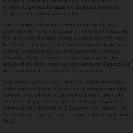
Il Regno non è per chi resta spettatore, ma per chi ha il
coraggio di mettersi in cammino, di cambiare cuore, di
accogliere l’amore che viene da Dio.
Gesù riconosce in Giovanni il compimento dell’attesa
profetica: egli è la voce che prepara la venuta del Messia. Ma
la grandezza di Giovanni è anche la sua umiltà: sa di essere
solo “voce”, non Parola; sa di essere “amico dello sposo”, non
lo sposo stesso. La sua missione è puntare oltre sé stesso,
verso Gesù. E questa è anche la nostra vocazione: essere
indicatori del Cristo, segni che non trattengono l’attenzione
su di sé, ma la indirizzano verso Colui che viene.
In questo tempo di attesa, Giovanni Battista ci ricorda che
preparare la venuta del Signore significa lasciarci scuotere,
mettere in gioco la nostra libertà, accogliere la grazia che
rinnova. Il Regno non si conquista con le opere o con i titoli,
ma con un cuore disponibile. Il Signore viene — ma solo chi
ha “orecchi per ascoltare” può riconoscerlo (Don Gian Franco
Poli).