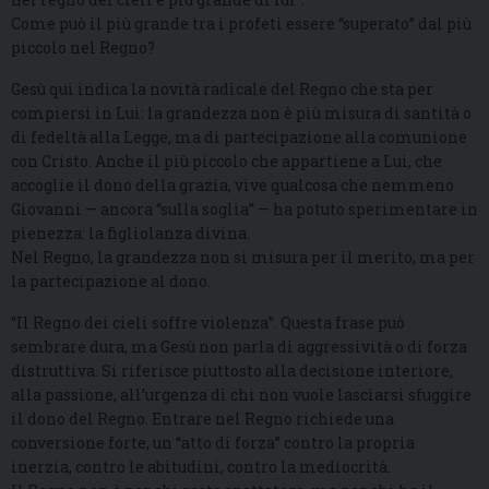
Come può il più grande tra i profeti essere “superato” dal più
piccolo nel Regno?
Gesù qui indica la novità radicale del Regno che sta per
compiersi in Lui: la grandezza non è più misura di santità o
di fedeltà alla Legge, ma di partecipazione alla comunione
con Cristo. Anche il più piccolo che appartiene a Lui, che
accoglie il dono della grazia, vive qualcosa che nemmeno
Giovanni — ancora “sulla soglia” — ha potuto sperimentare in
pienezza: la figliolanza divina.
Nel Regno, la grandezza non si misura per il merito, ma per
la partecipazione al dono.
“Il Regno dei cieli soffre violenza”. Questa frase può
sembrare dura, ma Gesù non parla di aggressività o di forza
distruttiva. Si riferisce piuttosto alla decisione interiore,
alla passione, all’urgenza di chi non vuole lasciarsi sfuggire
il dono del Regno. Entrare nel Regno richiede una
conversione forte, un “atto di forza” contro la propria
inerzia, contro le abitudini, contro la mediocrità.