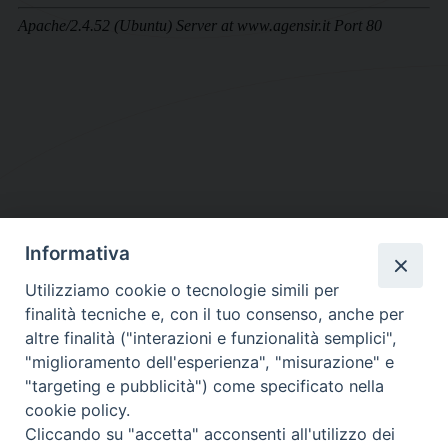
Informativa
DIOCESI SUBURBICARIA DI ALBANO
Utilizziamo cookie o tecnologie simili per
Contatti:
Tel.: 06.93268401 - Fax.: 06.9323844
finalità tecniche e, con il tuo consenso, anche per
E-mail:
curia@diocesidialbano.it
altre finalità ("interazioni e funzionalità semplici",
"miglioramento dell'esperienza", "misurazione" e
Orari:
dal Lunedì al Venerdì Ore: 9:00 - 13:00
"targeting e pubblicità") come specificato nella
cookie policy.
Orario ufficio Matrimoni:
Cliccando su "accetta" acconsenti all'utilizzo dei
Lunedì, Mercoledì e Venerdì, Ore 9:30 - 12:30