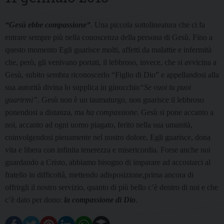
“Gesù ebbe compassione”
. Una piccola sottolineatura che ci fa
entrare sempre più nella conoscenza della persona di Gesù. Fino a
questo momento Egli guarisce molti, affetti da malattie e infermità
che, però, gli venivano portati, il lebbroso, invece, che si avvicina a
Gesù, subito sembra riconoscerlo “Figlio di Dio” e appellandosi alla
sua autorità divina lo supplica in ginocchio
“Se vuoi tu puoi
guarirmi”.
Gesù non è un taumaturgo, non guarisce il lebbroso
ponendosi a distanza, ma
ha compassione
. Gesù si pone accanto a
noi, accanto ad ogni uomo piagato, ferito nella sua umanità,
coinvolgendosi pienamente nel nostro dolore, Egli guarisce, dona
vita e libera con infinita tenerezza e misericordia. Forse anche noi
guardando a Cristo, abbiamo bisogno di imparare ad accostarci al
fratello in difficoltà, mettendo adisposizione,prima ancora di
offrirgli il nostro servizio, quanto di più bello c’è dentro di noi e che
c’è dato per dono:
la compassione di Dio
.