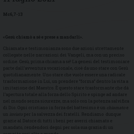
Mc6,7-13
«Gesù chiamò a sé e prese a mandarli».
Chiamata e testimonianza sono due azioni strettamente
collegate nelle narrazioni dei Vangeli, ma con un preciso
ordine. Gesù, prima chiama a sé! La genesi del testimoniare
parte dall’avventura vocazionale, cioè da uno stare con Gesù
quotidianamente. Uno stare che vuole essere una radicale
trasformazione in Lui, un prendere “forma” dentro la vita a
imitazione del Maestro. È questo stare trasformante che dà
l’apertura totale alla forza dello Spirito e spinge ad andare
nel mondo senza sicurezze, ma solo con la potenza salvifica
di Dio. Ogni cristiano in forza del battesimo è un
chiamato
e
un
inviato
per la salvezza dei fratelli. Rendiamo dunque
grazie al Datore di tutti i beni per averci chiamato e
mandato, rendendoci degni per sola sua grazia di un
compito così alto e grande.