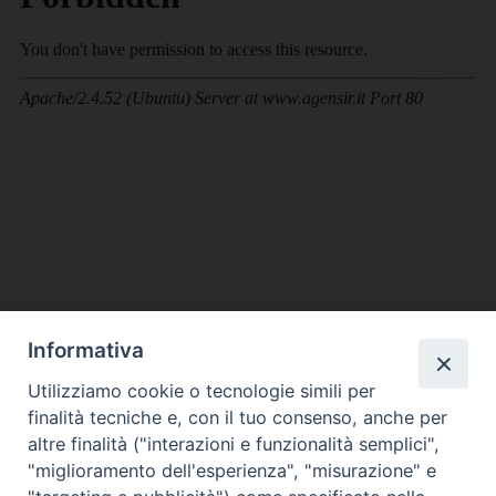
Informativa
DIOCESI SUBURBICARIA DI ALBANO
Utilizziamo cookie o tecnologie simili per
Contatti:
Tel.: 06.93268401 - Fax.: 06.9323844
finalità tecniche e, con il tuo consenso, anche per
E-mail:
curia@diocesidialbano.it
altre finalità ("interazioni e funzionalità semplici",
"miglioramento dell'esperienza", "misurazione" e
Orari:
dal Lunedì al Venerdì Ore: 9:00 - 13:00