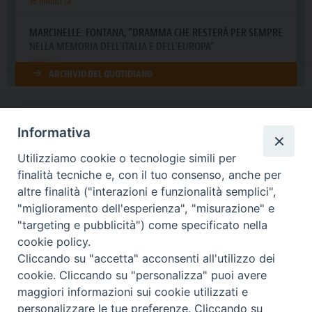
Informativa
DIOCESI SUBURBICARIA DI ALBANO
Utilizziamo cookie o tecnologie simili per
Contatti:
Tel.: 06.93268401 - Fax.: 06.9323844
finalità tecniche e, con il tuo consenso, anche per
E-mail:
curia@diocesidialbano.it
altre finalità ("interazioni e funzionalità semplici",
"miglioramento dell'esperienza", "misurazione" e
Orari:
dal Lunedì al Venerdì Ore: 9:00 - 13:00
"targeting e pubblicità") come specificato nella
cookie policy.
Orario ufficio Matrimoni:
Cliccando su "accetta" acconsenti all'utilizzo dei
Lunedì, Mercoledì e Venerdì, Ore 9:30 - 12:30
cookie. Cliccando su "personalizza" puoi avere
maggiori informazioni sui cookie utilizzati e
personalizzare le tue preferenze. Cliccando su