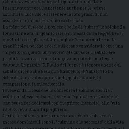
rabbini avevano creato per la gente comune. Tale
insegnamento era importante anche per le prime
comunità: Luca vuole sostenere la loro prassi di non
osservare le disposizioni circa il sabato.
La colpa dei discepoli non era quella di “rubare” le spighe (la
loro azione era, in quanto tale, ammessa dalla legge), bensì
quella di raccogliere delle spighe e “stropicciarle con le
mani”: colpa perché questi atti erano considerati come una
“mietitura”, quindi un “lavoro”. Ma durante il sabato era
proibito lavorare: essi infrangevano, quindi, una legge
cultuale. Le parole “Il Figlio dell’uomo è signore anche del
sabato” dicono che Gesù non ha abolito il “sabato”: lo ha
subordinato a valori più grandi, quali l’amore, la
compassione, la misericordia.
Invece si dà il caso che la domenica l’abbiano abolita i
cristiani stessi, nel senso che non è più (se mai lo è stata)
una pausa per dedicarsi con maggiore intensità, alla “vita
interiore”, a Dio, alla preghiera…
Certo, i cristiani vanno a messa: ma chi direbbe che le
messe dominicali sono il “culmine e la sorgente” della vita
cristiana? In genere sono una fredda esecuzione di gesti più