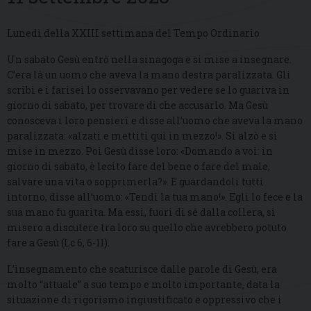
Lunedì della XXIII settimana del Tempo Ordinario
Un sabato Gesù entrò nella sinagoga e si mise a insegnare.
C’era là un uomo che aveva la mano destra paralizzata. Gli
scribi e i farisei lo osservavano per vedere se lo guariva in
giorno di sabato, per trovare di che accusarlo. Ma Gesù
conosceva i loro pensieri e disse all’uomo che aveva la mano
paralizzata: «alzati e mettiti qui in mezzo!». Si alzò e si
mise in mezzo. Poi Gesù disse loro: «Domando a voi: in
giorno di sabato, è lecito fare del bene o fare del male,
salvare una vita o sopprimerla?». E guardandoli tutti
intorno, disse all’uomo: «Tendi la tua mano!». Egli lo fece e la
sua mano fu guarita. Ma essi, fuori di sé dalla collera, si
misero a discutere tra loro su quello che avrebbero potuto
fare a Gesù (Lc 6, 6-11).
L’insegnamento che scaturisce dalle parole di Gesù, era
molto “attuale” a suo tempo e molto importante, data la
situazione di rigorismo ingiustificato e oppressivo che i