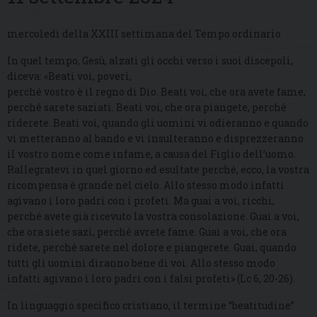
mercoledì della XXIII settimana del Tempo ordinario
In quel tempo, Gesù, alzati gli occhi verso i suoi discepoli,
diceva: «Beati voi, poveri,
perché vostro è il regno di Dio. Beati voi, che ora avete fame,
perché sarete saziati. Beati voi, che ora piangete, perché
riderete. Beati voi, quando gli uomini vi odieranno e quando
vi metteranno al bando e vi insulteranno e disprezzeranno
il vostro nome come infame, a causa del Figlio dell’uomo.
Rallegratevi in quel giorno ed esultate perché, ecco, la vostra
ricompensa è grande nel cielo. Allo stesso modo infatti
agivano i loro padri con i profeti. Ma guai a voi, ricchi,
perché avete già ricevuto la vostra consolazione. Guai a voi,
che ora siete sazi, perché avrete fame. Guai a voi, che ora
ridete, perché sarete nel dolore e piangerete. Guai, quando
tutti gli uomini diranno bene di voi. Allo stesso modo
infatti agivano i loro padri con i falsi profeti» (Lc 6, 20-26).
In linguaggio specifico cristiano, il termine “beatitudine”