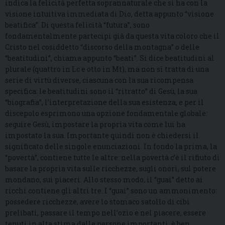
indica la felicità perfetta soprannaturale che si ha con la
visione intuitiva immediata di Dio, detta appunto “visione
beatifica”. Di questa felicità “futura”, sono
fondamentalmente partecipi già da questa vita coloro che il
Cristo nel cosiddetto “discorso della montagna” o delle
“beatitudini”, chiama appunto “beati”. Si dice beatitudini al
plurale (quattro in Lc e otto in Mt), ma non si tratta di una
serie di virtù diverse, ciascuna con la sua ricompensa
specifica: le beatitudini sono il “ritratto” di Gesù, la sua
“biografia”, l’interpretazione della sua esistenza, e per il
discepolo esprimono una opzione fondamentale globale:
seguire Gesù, impostare la propria vita come lui ha
impostato la sua. Importante quindi non è chiedersi il
significato delle singole enunciazioni. In fondo la prima, la
“povertà”, contiene tutte le altre: nella povertà c’è il rifiuto di
basare la propria vita sulle ricchezze, sugli onori, sul potere
mondano, sui piaceri. Allo stesso modo, il “guai” detto ai
ricchi contiene gli altri tre. I “guai” sono un ammonimento:
possedere ricchezze, avere lo stomaco satollo di cibi
prelibati, passare il tempo nell’ozio e nel piacere, essere
tenuti in alta stima dalle persone importanti, è ben