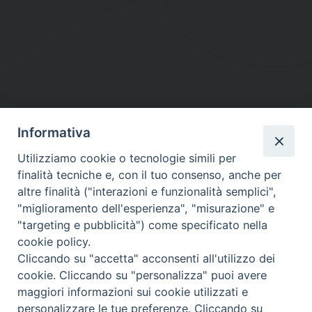
Informativa
DIOCESI SUBURBICARIA DI ALBANO
Utilizziamo cookie o tecnologie simili per
Contatti:
Tel.: 06.93268401 - Fax.: 06.9323844
finalità tecniche e, con il tuo consenso, anche per
E-mail:
curia@diocesidialbano.it
altre finalità ("interazioni e funzionalità semplici",
"miglioramento dell'esperienza", "misurazione" e
Orari:
dal Lunedì al Venerdì Ore: 9:00 - 13:00
"targeting e pubblicità") come specificato nella
cookie policy.
Orario ufficio Matrimoni:
Cliccando su "accetta" acconsenti all'utilizzo dei
Lunedì, Mercoledì e Venerdì, Ore 9:30 - 12:30
cookie. Cliccando su "personalizza" puoi avere
maggiori informazioni sui cookie utilizzati e
personalizzare le tue preferenze. Cliccando su