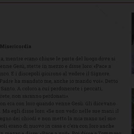
 Misericordia
na, mentre erano chiuse le porte del luogo dove si
enne Gesù, stette in mezzo e disse loro: «Pace a
anco. E i discepoli gioirono al vedere il Signore.
il Padre ha mandato me, anche io mando voi». Detto
o Santo. A coloro a cui perdonerete i peccati,
rete, non saranno perdonati».
on era con loro quando venne Gesù. Gli dicevano
». Ma egli disse loro: «Se non vedo nelle sue mani il
 segno dei chiodi e non metto la mia mano nel suo
poli erano di nuovo in casa e c’era con loro anche
n mezzo e disse: «Pace a voi!». Poi disse a Tommaso: