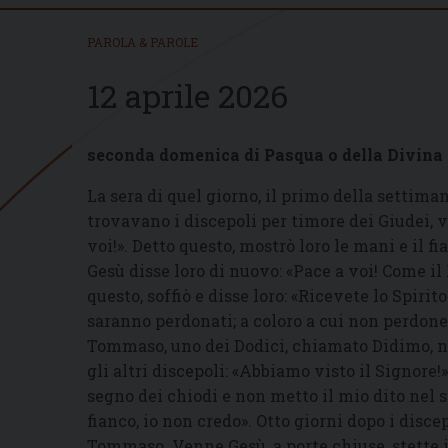
PAROLA & PAROLE
12 aprile 2026
seconda domenica di Pasqua o della Divina
La sera di quel giorno, il primo della settima
trovavano i discepoli per timore dei Giudei, v
voi!». Detto questo, mostrò loro le mani e il fi
Gesù disse loro di nuovo: «Pace a voi! Come 
questo, soffiò e disse loro: «Ricevete lo Spirit
saranno perdonati; a coloro a cui non perdone
Tommaso, uno dei Dodici, chiamato Didimo, n
gli altri discepoli: «Abbiamo visto il Signore!
segno dei chiodi e non metto il mio dito nel
fianco, io non credo». Otto giorni dopo i disce
Tommaso. Venne Gesù, a porte chiuse, stette i