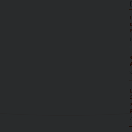
I
s
P
1
S
A
2
L
C
s
p
7