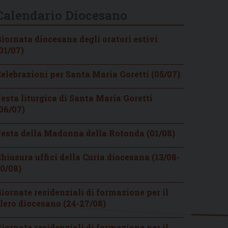
Calendario Diocesano
iornata diocesana degli oratori estivi
01/07)
elebrazioni per Santa Maria Goretti (05/07)
esta liturgica di Santa Maria Goretti
06/07)
esta della Madonna della Rotonda (01/08)
hiusura uffici della Curia diocesana (13/08-
0/08)
iornate residenziali di formazione per il
lero diocesano (24-27/08)
iornate residenziali di formazione per il