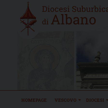
Skip
Home
to
new
content
HOMEPAGE
VESCOVO
DIOCESI