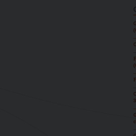
G
(
C
F
(
F
C
3
G
c
G