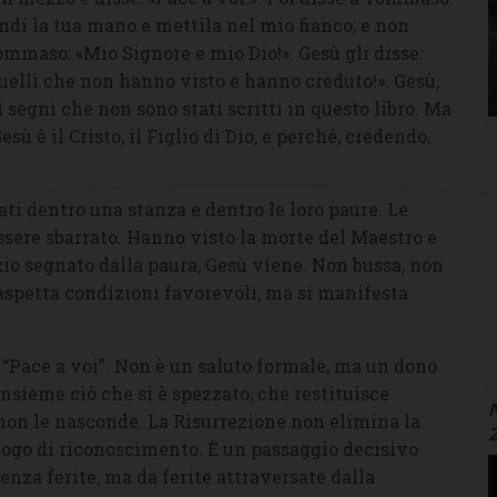
endi la tua mano e mettila nel mio fianco; e non
ommaso: «Mio Signore e mio Dio!». Gesù gli disse:
quelli che non hanno visto e hanno creduto!». Gesù,
i segni che non sono stati scritti in questo libro. Ma
sù è il Cristo, il Figlio di Dio, e perché, credendo,
ati dentro una stanza e dentro le loro paure. Le
essere sbarrato. Hanno visto la morte del Maestro e
pazio segnato dalla paura, Gesù viene. Non bussa, non
aspetta condizioni favorevoli, ma si manifesta
 “Pace a voi”. Non è un saluto formale, ma un dono
insieme ciò che si è spezzato, che restituisce
N
, non le nasconde. La Risurrezione non elimina la
 luogo di riconoscimento. È un passaggio decisivo
enza ferite, ma da ferite attraversate dalla