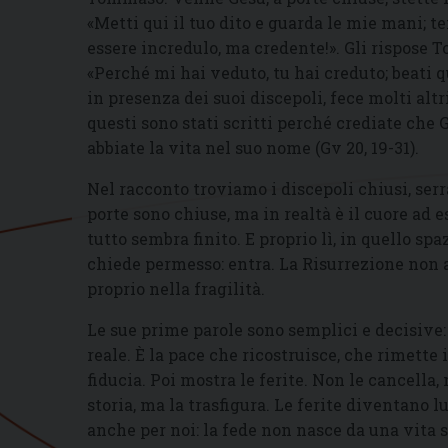
«Metti qui il tuo dito e guarda le mie mani; t
essere incredulo, ma credente!». Gli rispose T
«Perché mi hai veduto, tu hai creduto; beati 
in presenza dei suoi discepoli, fece molti altr
questi sono stati scritti perché crediate che Ge
abbiate la vita nel suo nome (Gv 20, 19-31).
Nel racconto troviamo i discepoli chiusi, serr
porte sono chiuse, ma in realtà è il cuore ad 
tutto sembra finito. E proprio lì, in quello s
chiede permesso: entra. La Risurrezione non 
proprio nella fragilità.
Le sue prime parole sono semplici e decisive:
reale. È la pace che ricostruisce, che rimette 
fiducia. Poi mostra le ferite. Non le cancella
storia, ma la trasfigura. Le ferite diventano
anche per noi: la fede non nasce da una vita s