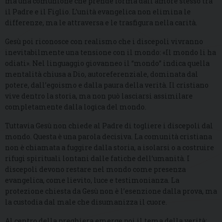
ma una comunione che prende forma dall’amore stesso tra
il Padre e il Figlio. L’unità evangelica non elimina le
differenze, ma le attraversa e le trasfigura nella carità.
Gesù poi riconosce con realismo che i discepoli vivranno
inevitabilmente una tensione con il mondo: «Il mondo li ha
odiati». Nel linguaggio giovanneo il “mondo” indica quella
mentalità chiusa a Dio, autoreferenziale, dominata dal
potere, dall’egoismo e dalla paura della verità. Il cristiano
vive dentro la storia, ma non può lasciarsi assimilare
completamente dalla logica del mondo.
Tuttavia Gesù non chiede al Padre di togliere i discepoli dal
mondo. Questa è una parola decisiva. La comunità cristiana
non è chiamata a fuggire dalla storia, a isolarsi o a costruire
rifugi spirituali lontani dalle fatiche dell’umanità. I
discepoli devono restare nel mondo come presenza
evangelica, come lievito, luce e testimonianza. La
protezione chiesta da Gesù non è l’esenzione dalla prova, ma
la custodia dal male che disumanizza il cuore.
Al centro della preghiera emerge poi il tema della verità: