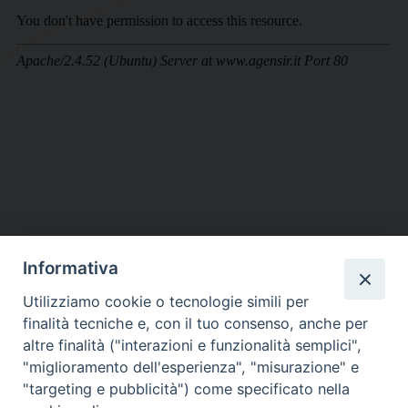
Informativa
DIOCESI SUBURBICARIA DI ALBANO
Utilizziamo cookie o tecnologie simili per
Contatti:
Tel.: 06.93268401 - Fax.: 06.9323844
finalità tecniche e, con il tuo consenso, anche per
E-mail:
curia@diocesidialbano.it
altre finalità ("interazioni e funzionalità semplici",
"miglioramento dell'esperienza", "misurazione" e
Orari:
dal Lunedì al Venerdì Ore: 9:00 - 13:00
"targeting e pubblicità") come specificato nella