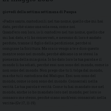
giovedì della settima settimana di Pasqua
«Padre santo, custodiscili nel tuo nome, quello che mi hai
dato, perché siano una sola cosa, come noi.
Quand’ero con loro, io li custodivo nel tuo nome, quello che
mi hai dato, e li ho conservati, e nessuno di loro è andato
perduto, tranne il figlio della perdizione, perché si
compisse la Scrittura. Ma ora io vengo a te e dico questo
mentre sono nel mondo, perché abbiano in se stessi la
pienezza della mia gioia. Io ho dato loro la tua parola e il
mondo li ha odiati, perché essi non sono del mondo, come io
non sono del mondo. Non prego che tu li tolga dal mondo,
ma che tu li custodisca dal Maligno. Essi non sono del
mondo, come io non sono del mondo. Consacrali nella
verità. La tua parola è verità. Come tu hai mandato me nel
mondo, anche io ho mandato loro nel mondo; per loro io
consacro me stesso, perché siano anch’essi consacrati nella
verità» (Gv 17, 11-19).