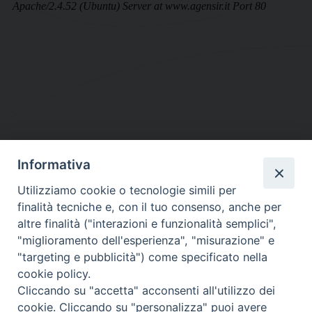
Informativa
DIOCESI SUBURBICARIA DI ALBANO
Utilizziamo cookie o tecnologie simili per
Contatti:
Tel.: 06.93268401 - Fax.: 06.9323844
finalità tecniche e, con il tuo consenso, anche per
E-mail:
curia@diocesidialbano.it
altre finalità ("interazioni e funzionalità semplici",
"miglioramento dell'esperienza", "misurazione" e
Orari:
dal Lunedì al Venerdì Ore: 9:00 - 13:00
"targeting e pubblicità") come specificato nella
cookie policy.
Orario ufficio Matrimoni:
Cliccando su "accetta" acconsenti all'utilizzo dei
Lunedì, Mercoledì e Venerdì, Ore 9:30 - 12:30
cookie. Cliccando su "personalizza" puoi avere