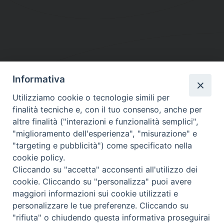
Informativa
DIOCESI SUBURBICARIA DI ALBANO
Utilizziamo cookie o tecnologie simili per
Contatti:
Tel.: 06.93268401 - Fax.: 06.9323844
finalità tecniche e, con il tuo consenso, anche per
E-mail:
curia@diocesidialbano.it
altre finalità ("interazioni e funzionalità semplici",
"miglioramento dell'esperienza", "misurazione" e
Orari:
dal Lunedì al Venerdì Ore: 9:00 - 13:00
"targeting e pubblicità") come specificato nella
cookie policy.
Orario ufficio Matrimoni:
Cliccando su "accetta" acconsenti all'utilizzo dei
Lunedì, Mercoledì e Venerdì, Ore 9:30 - 12:30
cookie. Cliccando su "personalizza" puoi avere
maggiori informazioni sui cookie utilizzati e
personalizzare le tue preferenze. Cliccando su
"rifiuta" o chiudendo questa informativa proseguirai
Diocesi Suburbicaria di Albano