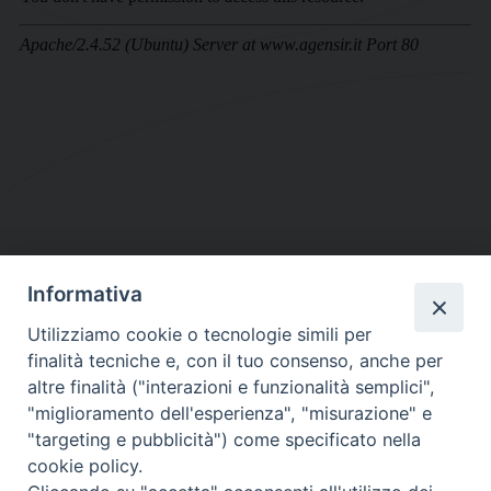
Informativa
DIOCESI SUBURBICARIA DI ALBANO
Utilizziamo cookie o tecnologie simili per
Contatti:
Tel.: 06.93268401 - Fax.: 06.9323844
finalità tecniche e, con il tuo consenso, anche per
E-mail:
curia@diocesidialbano.it
altre finalità ("interazioni e funzionalità semplici",
"miglioramento dell'esperienza", "misurazione" e
Orari:
dal Lunedì al Venerdì Ore: 9:00 - 13:00
"targeting e pubblicità") come specificato nella
cookie policy.
Orario ufficio Matrimoni: