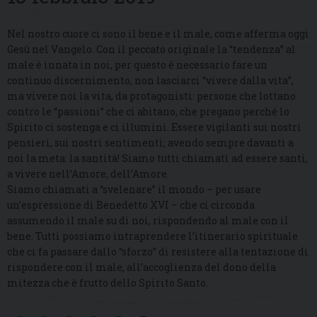
Nel nostro cuore ci sono il bene e il male, come afferma oggi
Gesù nel Vangelo. Con il peccato originale la “tendenza” al
male è innata in noi, per questo è necessario fare un
continuo discernimento, non lasciarci “vivere dalla vita”,
ma vivere noi la vita, da protagonisti: persone che lottano
contro le “passioni” che ci abitano, che pregano perché lo
Spirito ci sostenga e ci illumini. Essere vigilanti sui nostri
pensieri, sui nostri sentimenti; avendo sempre davanti a
noi la meta: la santità! Siamo tutti chiamati ad essere santi,
a vivere nell’Amore, dell’Amore.
Siamo chiamati a “svelenare” il mondo – per usare
un’espressione di Benedetto XVI – che ci circonda
assumendo il male su di noi, rispondendo al male con il
bene. Tutti possiamo intraprendere l’itinerario spirituale
che ci fa passare dallo “sforzo” di resistere alla tentazione di
rispondere con il male, all’accoglienza del dono della
mitezza che è frutto dello Spirito Santo.