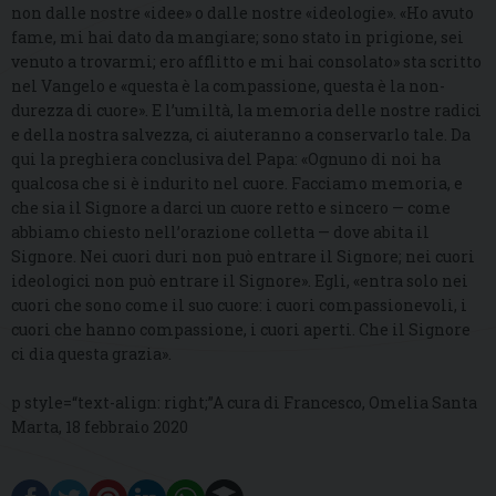
non dalle nostre «idee» o dalle nostre «ideologie». «Ho avuto
fame, mi hai dato da mangiare; sono stato in prigione, sei
venuto a trovarmi; ero afflitto e mi hai consolato» sta scritto
nel Vangelo e «questa è la compassione, questa è la non-
durezza di cuore». E l’umiltà, la memoria delle nostre radici
e della nostra salvezza, ci aiuteranno a conservarlo tale. Da
qui la preghiera conclusiva del Papa: «Ognuno di noi ha
qualcosa che si è indurito nel cuore. Facciamo memoria, e
che sia il Signore a darci un cuore retto e sincero — come
abbiamo chiesto nell’orazione colletta — dove abita il
Signore. Nei cuori duri non può entrare il Signore; nei cuori
ideologici non può entrare il Signore». Egli, «entra solo nei
cuori che sono come il suo cuore: i cuori compassionevoli, i
cuori che hanno compassione, i cuori aperti. Che il Signore
ci dia questa grazia».
p style=“text-align: right;”A cura di Francesco, Omelia Santa
Marta, 18 febbraio 2020