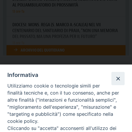
Informativa
DIOCESI SUBURBICARIA DI ALBANO
Utilizziamo cookie o tecnologie simili per
Contatti:
Tel.: 06.93268401 - Fax.: 06.9323844
finalità tecniche e, con il tuo consenso, anche per
E-mail:
curia@diocesidialbano.it
altre finalità ("interazioni e funzionalità semplici",
"miglioramento dell'esperienza", "misurazione" e
Orari:
dal Lunedì al Venerdì Ore: 9:00 - 13:00
"targeting e pubblicità") come specificato nella
cookie policy.
Orario ufficio Matrimoni:
Cliccando su "accetta" acconsenti all'utilizzo dei
Lunedì, Mercoledì e Venerdì, Ore 9:30 - 12:30