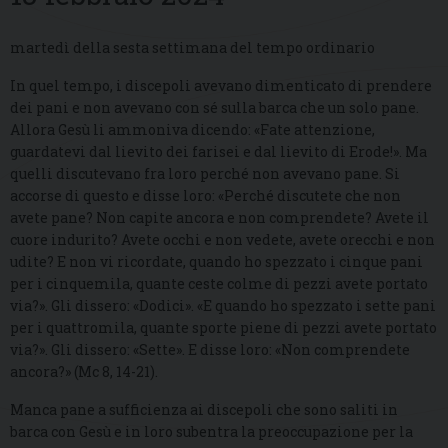
martedì della sesta settimana del tempo ordinario
In quel tempo, i discepoli avevano dimenticato di prendere
dei pani e non avevano con sé sulla barca che un solo pane.
Allora Gesù li ammoniva dicendo: «Fate attenzione,
guardatevi dal lievito dei farisei e dal lievito di Erode!». Ma
quelli discutevano fra loro perché non avevano pane. Si
accorse di questo e disse loro: «Perché discutete che non
avete pane? Non capite ancora e non comprendete? Avete il
cuore indurito? Avete occhi e non vedete, avete orecchi e non
udite? E non vi ricordate, quando ho spezzato i cinque pani
per i cinquemila, quante ceste colme di pezzi avete portato
via?». Gli dissero: «Dodici». «E quando ho spezzato i sette pani
per i quattromila, quante sporte piene di pezzi avete portato
via?». Gli dissero: «Sette». E disse loro: «Non comprendete
ancora?» (Mc 8, 14-21).
Manca pane a sufficienza ai discepoli che sono saliti in
barca con Gesù e in loro subentra la preoccupazione per la