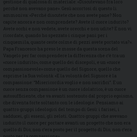
gestione di qualcosa di materiale: «Discutevano fra loro
perché non avevano pane». Gesù accortosi di questo li
ammoniva: «Perché discutete che non avete pane? Non
capite ancora e non comprendete? Avete il cuore indurito?
Avete occhi e non vedete, avete orecchi e non udite? E non vi
ricordate, quando ho spezzato i cinque pani per i
cinquemila, quante ceste colme di pezzi avete portato via?».
Papa Francesco ha preso le mosse da questa scena del
Vangelo per far comprendere la differenza che c’è tra un
«cuore indurito», come quello dei discepoli, e un «cuore
compassionevole» come quello del Signore, quello che
esprime la Sua volontà: «E la volontà del Signore è la
compassione: “Misericordia voglio e non sacrifici”. E un
cuore senza compassione è un cuore idolatrico, è un cuore
autosufficiente, che va avanti sostenuto dal proprio egoismo,
che diventa forte soltanto con le ideologie. Pensiamo ai
quattro gruppi ideologici del tempo di Gesù: i farisei, i
sadducei, gli esseni, gli zeloti. Quattro gruppi che avevano
indurito il cuore per portare avanti un progetto che non era
quello di Dio; non c’era posto per il progetto di Dio, non c’era
posto per la compassione».