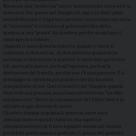
Ma esiste una “medicina” contro la durezza del cuore ed è la
memoria. Per questo nel Vangelo di oggi e in tanti passi
della Bibbia che il Papa ha ripercorso, torna come una sorta
di “ritornello” il richiamo al potere salvifico della
memoria, una “grazia” da chiedere perché «mantiene il
cuore aperto e fedele».
«Quando il cuore diventa indurito, quando il cuore si
indurisce, si dimentica… Si dimentica la grazia della
salvezza, si dimentica la gratuità. Il cuore duro porta alle
liti, porta alle guerre, porta all’egoismo, porta alla
distruzione del fratello, perché non c’è compassione. E il
messaggio di salvezza più grande è che Dio ha avuto
compassione di noi. Quel ritornello del Vangelo, quando
Gesù vede una persona, una situazione dolorosa: “ne ebbe
compassione”. Gesù è la compassione del Padre; Gesù è lo
schiaffo a ogni durezza di cuore».
Chiedere dunque la grazia di avere un cuore «non
ideologizzato» e quindi indurito, ma «aperto e
compassionevole» di fronte a quanto accade nel mondo
perché da questo saremo giudicati il giorno del giudizio,