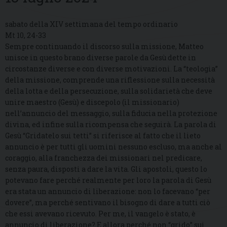
sabato della XIV settimana del tempo ordinario
Mt 10, 24-33
Sempre continuando il discorso sulla missione, Matteo
unisce in questo brano diverse parole da Gesù dette in
circostanze diverse e con diverse motivazioni. La “teologia”
della missione, comprende una riflessione sulla necessità
della lotta e della persecuzione, sulla solidarietà che deve
unire maestro (Gesù) e discepolo (il missionario)
nell’annuncio del messaggio, sulla fiducia nella protezione
divina, ed infine sulla ricompensa che seguirà. La parola di
Gesù “Gridatelo sui tetti” si riferisce al fatto che il lieto
annuncio è per tutti gli uomini nessuno escluso, ma anche al
coraggio, alla franchezza dei missionari nel predicare,
senza paura, disposti a dare la vita. Gli apostoli, questo lo
potevano fare perché realmente per loro la parola di Gesù
era stata un annuncio di liberazione: non lo facevano “per
dovere”, ma perché sentivano il bisogno di dare a tutti ciò
che essi avevano ricevuto. Per me, il vangelo è stato, è
annuncio di liberazione? E allora perché non “grido” sui