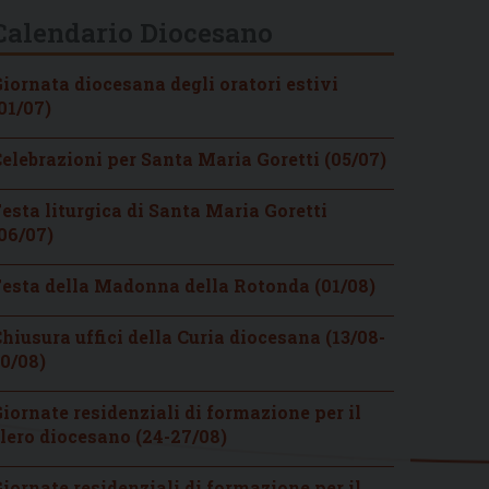
Calendario Diocesano
iornata diocesana degli oratori estivi
01/07)
elebrazioni per Santa Maria Goretti (05/07)
esta liturgica di Santa Maria Goretti
06/07)
esta della Madonna della Rotonda (01/08)
hiusura uffici della Curia diocesana (13/08-
0/08)
iornate residenziali di formazione per il
lero diocesano (24-27/08)
iornate residenziali di formazione per il