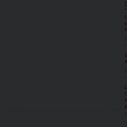
I
s
P
1
S
A
2
L
C
s
p
7