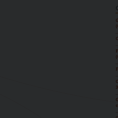
G
(
C
F
(
F
C
3
G
c
G