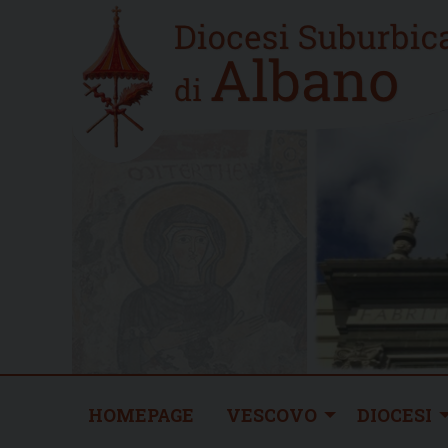
Skip
Home
to
new
content
HOMEPAGE
VESCOVO
DIOCESI