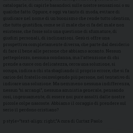
catalogarle, di capirle basandoci sulle nostre sensazioni o su
qualche fatto. Oppure, e oggi va tanto di moda, evitare di
giudicare nel nome di un buonismo che rende tutto identico,
che tutto giustifica, come se il male che ci fa del male non
esistesse, che fosse solo una questione di sfumature, di
giudizi personali, di inclinazioni. Gesù ci offre una
prospettiva completamente diversa, che parte dal desiderio
di fare il bene alle persone che abbiamo accanto. Nessun
pettegolezzo, nessuna condanna, ma l’attenzione di chi
prende a cuore con delicatezza, cerca una soluzione, si
occupa, indica a chi sta sbagliando il proprio errore, che si fa
carico del fratello coinvolgendo più persone, nel tentativo di
indicare una soluzione. Ma nemmeno nessuna indifferenza,
nessun “si arrangi”, nessuna amnistia generale, pensando
così, ingenuamente, di essere noi pure assolti dalle nostre
piccole colpe nascoste. Abbiamo il coraggio di prendere sul
serio il perdono cristiano?
p style=“text-align: right;”A cura di Curtaz Paolo