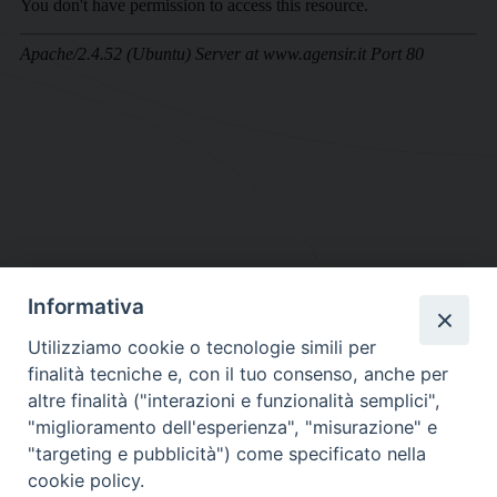
Informativa
DIOCESI SUBURBICARIA DI ALBANO
Utilizziamo cookie o tecnologie simili per
Contatti:
Tel.: 06.93268401 - Fax.: 06.9323844
finalità tecniche e, con il tuo consenso, anche per
E-mail:
curia@diocesidialbano.it
altre finalità ("interazioni e funzionalità semplici",
"miglioramento dell'esperienza", "misurazione" e
Orari:
dal Lunedì al Venerdì Ore: 9:00 - 13:00
"targeting e pubblicità") come specificato nella
cookie policy.
Orario ufficio Matrimoni: