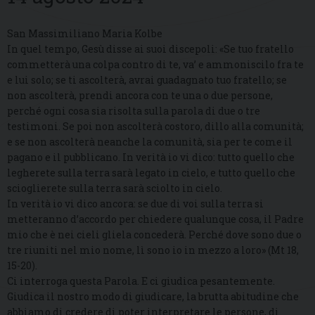
San Massimiliano Maria Kolbe
In quel tempo, Gesù disse ai suoi discepoli: «Se tuo fratello
commetterà una colpa contro di te, va’ e ammoniscilo fra te
e lui solo; se ti ascolterà, avrai guadagnato tuo fratello; se
non ascolterà, prendi ancora con te una o due persone,
perché ogni cosa sia risolta sulla parola di due o tre
testimoni. Se poi non ascolterà costoro, dillo alla comunità;
e se non ascolterà neanche la comunità, sia per te come il
pagano e il pubblicano. In verità io vi dico: tutto quello che
legherete sulla terra sarà legato in cielo, e tutto quello che
scioglierete sulla terra sarà sciolto in cielo.
In verità io vi dico ancora: se due di voi sulla terra si
metteranno d’accordo per chiedere qualunque cosa, il Padre
mio che è nei cieli gliela concederà. Perché dove sono due o
tre riuniti nel mio nome, lì sono io in mezzo a loro» (Mt 18,
15-20).
Ci interroga questa Parola. E ci giudica pesantemente.
Giudica il nostro modo di giudicare, la brutta abitudine che
abbiamo di credere di poter interpretare le persone, di