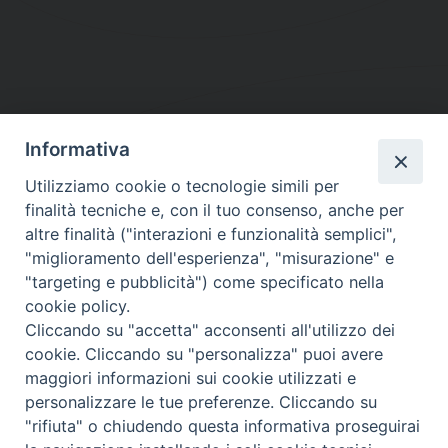
Informativa
DIOCESI SUBURBICARIA DI ALBANO
Utilizziamo cookie o tecnologie simili per
Contatti:
Tel.: 06.93268401 - Fax.: 06.9323844
finalità tecniche e, con il tuo consenso, anche per
E-mail:
curia@diocesidialbano.it
altre finalità ("interazioni e funzionalità semplici",
"miglioramento dell'esperienza", "misurazione" e
Orari:
dal Lunedì al Venerdì Ore: 9:00 - 13:00
"targeting e pubblicità") come specificato nella
cookie policy.
Orario ufficio Matrimoni:
Cliccando su "accetta" acconsenti all'utilizzo dei
Lunedì, Mercoledì e Venerdì, Ore 9:30 - 12:30
cookie. Cliccando su "personalizza" puoi avere
maggiori informazioni sui cookie utilizzati e
personalizzare le tue preferenze. Cliccando su
"rifiuta" o chiudendo questa informativa proseguirai
Diocesi Suburbicaria di Albano