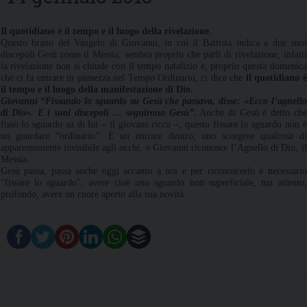
Il quotidiano è il tempo e il luogo della rivelazione.
Questo brano del Vangelo di Giovanni, in cui il Battista indica a due suoi
discepoli Gesù come il Messia, sembra proprio che parli di rivelazione, infatti
la rivelazione non si chiude con il tempo natalizio e, proprio questa domenica
che ci fa entrare in pienezza nel Tempo Ordinario, ci dice che
il quotidiano è
il tempo e il luogo della manifestazione di Dio.
Giovanni “Fissando lo sguardo su Gesù che passava, disse: «Ecco l’agnello
di Dio». E i suoi discepoli … seguirono Gesù”.
Anche di Gesù è detto che
fissò lo sguardo su di lui – il giovane ricco –, questo fissare lo sguardo non è
un guardare “ordinario”. È un entrare dentro, uno scorgere qualcosa di
apparentemente invisibile agli occhi, e Giovanni riconosce l’Agnello di Dio, il
Messia.
Gesù passa, passa anche oggi accanto a noi e per riconoscerlo è necessario
“fissare lo sguardo”, avere cioè uno sguardo non superficiale, ma attento,
profondo, avere un cuore aperto alla sua novità.