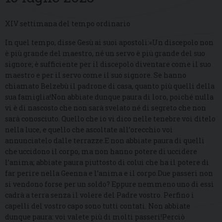
XIV settimana del tempo ordinario
In quel tempo, disse Gesù ai suoi apostoli:«Un discepolo non
è più grande del maestro, né un servo è più grande del suo
signore; è sufficiente per il discepolo diventare come il suo
maestro e per il servo come il suo signore. Se hanno
chiamato Belzebù il padrone di casa, quanto più quelli della
sua famiglia!Non abbiate dunque paura di loro, poiché nulla
vi è di nascosto che non sarà svelato né di segreto che non
sarà conosciuto. Quello che io vi dico nelle tenebre voi ditelo
nella luce, e quello che ascoltate all’orecchio voi
annunciatelo dalle terrazze.E non abbiate paura di quelli
che uccidono il corpo, ma non hanno potere di uccidere
l’anima; abbiate paura piuttosto di colui che ha il potere di
far perire nella Geenna e l’anima e il corpo.Due passeri non
si vendono forse per un soldo? Eppure nemmeno uno di essi
cadrà a terra senza il volere del Padre vostro. Perfino i
capelli del vostro capo sono tutti contati. Non abbiate
dunque paura: voi valete più di molti passeri!Perciò