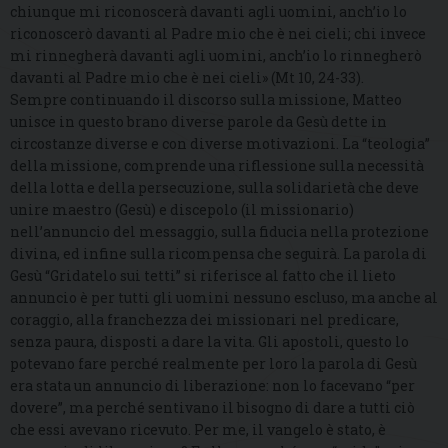
chiunque mi riconoscerà davanti agli uomini, anch’io lo
riconoscerò davanti al Padre mio che è nei cieli; chi invece
mi rinnegherà davanti agli uomini, anch’io lo rinnegherò
davanti al Padre mio che è nei cieli» (Mt 10, 24-33).
Sempre continuando il discorso sulla missione, Matteo
unisce in questo brano diverse parole da Gesù dette in
circostanze diverse e con diverse motivazioni. La “teologia”
della missione, comprende una riflessione sulla necessità
della lotta e della persecuzione, sulla solidarietà che deve
unire maestro (Gesù) e discepolo (il missionario)
nell’annuncio del messaggio, sulla fiducia nella protezione
divina, ed infine sulla ricompensa che seguirà. La parola di
Gesù “Gridatelo sui tetti” si riferisce al fatto che il lieto
annuncio è per tutti gli uomini nessuno escluso, ma anche al
coraggio, alla franchezza dei missionari nel predicare,
senza paura, disposti a dare la vita. Gli apostoli, questo lo
potevano fare perché realmente per loro la parola di Gesù
era stata un annuncio di liberazione: non lo facevano “per
dovere”, ma perché sentivano il bisogno di dare a tutti ciò
che essi avevano ricevuto. Per me, il vangelo è stato, è