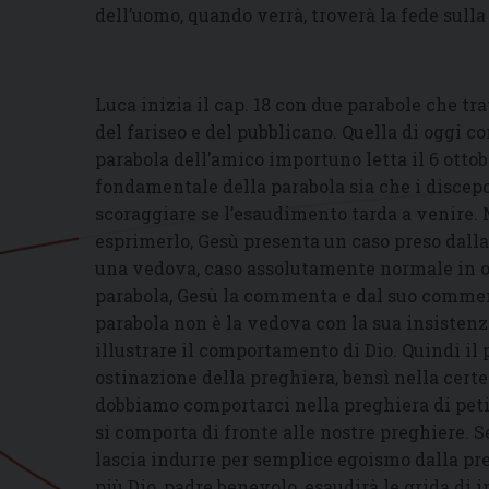
dell’uomo, quando verrà, troverà la fede sulla t
Luca inizia il cap. 18 con due parabole che tr
del fariseo e del pubblicano. Quella di oggi 
parabola dell’amico importuno letta il 6 ott
fondamentale della parabola sia che i discep
scoraggiare se l’esaudimento tarda a venire. M
esprimerlo, Gesù presenta un caso preso dalla
una vedova, caso assolutamente normale in o
parabola, Gesù la commenta e dal suo comment
parabola non è la vedova con la sua insistenz
illustrare il comportamento di Dio. Quindi il
ostinazione della preghiera, bensì nella cer
dobbiamo comportarci nella preghiera di petiz
si comporta di fronte alle nostre preghiere. 
lascia indurre per semplice egoismo dalla pr
più Dio, padre benevolo, esaudirà le grida di i