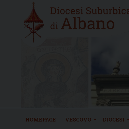
Skip
Home
to
new
content
HOMEPAGE
VESCOVO
DIOCESI