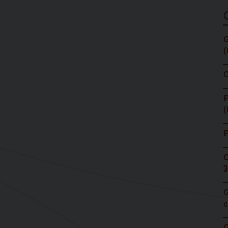
G
(
C
F
(
F
C
3
G
c
G