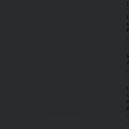
I
s
P
1
S
A
2
L
C
s
p
7