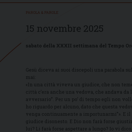
PAROLA & PAROLE
15 novembre 2025
sabato della XXXII settimana del Tempo Or
Gesù diceva ai suoi discepoli una parabola su
mai:
«In una città viveva un giudice, che non tem
città c’era anche una vedova, che andava da l
avversario”. Per un po’ di tempo egli non voll
ho riguardo per alcuno, dato che questa vedov
venga continuamente a importunarmi”». E il S
giudice disonesto. E Dio non farà forse giustiz
lui? Li farà forse aspettare a lungo? Io vi dic