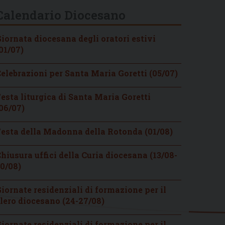
Calendario Diocesano
iornata diocesana degli oratori estivi
01/07)
elebrazioni per Santa Maria Goretti (05/07)
esta liturgica di Santa Maria Goretti
06/07)
esta della Madonna della Rotonda (01/08)
hiusura uffici della Curia diocesana (13/08-
0/08)
iornate residenziali di formazione per il
lero diocesano (24-27/08)
iornate residenziali di formazione per il