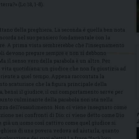
erra?» (Lc 18, 1-8).
attano della preghiera. La seconda è quella ben nota
concorda nel suo pensiero fondamentale con la
obre. A prima vista sembrerebbe che l’insegnamento
oli devono pregare sempre e non si debbono
a il senso vero della parabola è un altro. Per
 vita quotidiana: un giudice che non fa giustizia ad
riente a quel tempo. Appena raccontata la
o scaturisce che la figura principale della
a, bensì il giudice, il cui comportamento serve per
 punto culminante della parabola non sta nella
tezza dell’esaudimento. Non ci viene insegnato come
N
ione nei confronti di Dio: ci viene detto come Dio
Se già un uomo così cattivo come quel giudice si
eghiera di una povera vedova ad aiutarla, quanto
mplorazione dei suoi eletti! La frase “farà loro