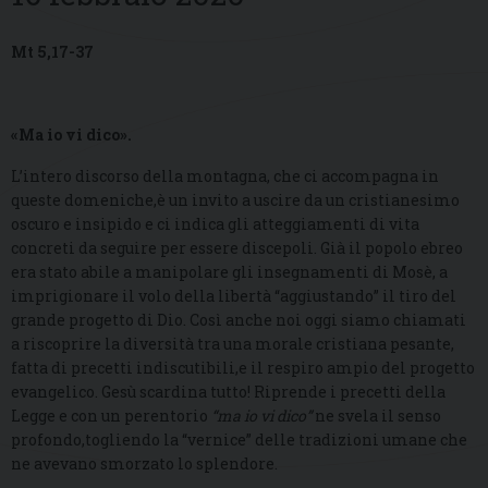
Mt 5,17-37
«Ma io vi dico».
L’intero discorso della montagna, che ci accompagna in
queste domeniche,è un invito a uscire da un cristianesimo
oscuro e insipido e ci indica gli atteggiamenti di vita
concreti da seguire per essere discepoli. Già il popolo ebreo
era stato abile a manipolare gli insegnamenti di Mosè, a
imprigionare il volo della libertà “aggiustando” il tiro del
grande progetto di Dio. Così anche noi oggi siamo chiamati
a riscoprire la diversità tra una morale cristiana pesante,
fatta di precetti indiscutibili,e il respiro ampio del progetto
evangelico. Gesù scardina tutto! Riprende i precetti della
Legge e con un perentorio
“ma io vi dico”
ne svela il senso
profondo,togliendo la “vernice” delle tradizioni umane che
ne avevano smorzato lo splendore.