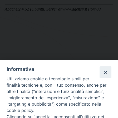
Informativa
DIOCESI SUBURBICARIA DI ALBANO
Utilizziamo cookie o tecnologie simili per
Contatti:
Tel.: 06.93268401 - Fax.: 06.9323844
finalità tecniche e, con il tuo consenso, anche per
E-mail:
curia@diocesidialbano.it
altre finalità ("interazioni e funzionalità semplici",
"miglioramento dell'esperienza", "misurazione" e
Orari:
dal Lunedì al Venerdì Ore: 9:00 - 13:00
"targeting e pubblicità") come specificato nella
cookie policy.
Orario ufficio Matrimoni:
Cliccando su "accetta" acconsenti all'utilizzo dei