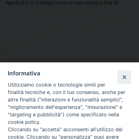
Informativa
DIOCESI SUBURBICARIA DI ALBANO
Utilizziamo cookie o tecnologie simili per
Contatti:
Tel.: 06.93268401 - Fax.: 06.9323844
finalità tecniche e, con il tuo consenso, anche per
E-mail:
curia@diocesidialbano.it
altre finalità ("interazioni e funzionalità semplici",
"miglioramento dell'esperienza", "misurazione" e
Orari:
dal Lunedì al Venerdì Ore: 9:00 - 13:00
"targeting e pubblicità") come specificato nella
cookie policy.
Orario ufficio Matrimoni:
Cliccando su "accetta" acconsenti all'utilizzo dei
Lunedì, Mercoledì e Venerdì, Ore 9:30 - 12:30
cookie. Cliccando su "personalizza" puoi avere