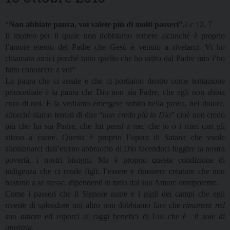
“
Non abbiate paura, voi valete più di molti passeri”.
Lc 12, 7
Il motivo per il quale non dobbiamo temere alcunché è proprio
l’amore eterno del Padre che Gesù è venuto a rivelarci: Vi ho
chiamato amici perché tutto quello che ho udito dal Padre mio l’ho
fatto conoscere a voi”
La paura che ci assale e che ci portiamo dentro come tentazione
primordiale è la paura che Dio non sia Padre, che egli non abbia
cura di noi. E la vediamo emergere subito nella prova, nel dolore,
allorché siamo tentati di dire “
non credo più in Dio
” cioè non credo
più che lui sia Padre, che lui pensi a me, che io o i miei cari gli
stiano a cuore. Questa è proprio l’opera di Satana che vuole
allontanarci dall’eterno abbraccio di Dio facendoci fuggire la nostra
povertà, i nostri bisogni. Ma è proprio questa condizione di
indigenza che ci rende figli: l’essere e rimanere creature che non
bastano a se stesse, dipendenti in tutto dal suo Amore onnipotente.
Come i passeri che il Signore nutre e i gigli dei campi che egli
riveste di splendore noi altro non dobbiamo fare che
rimanere nel
suo amore
ed esporci ai raggi benefici di Lui che è
il sole di
giustizia
.