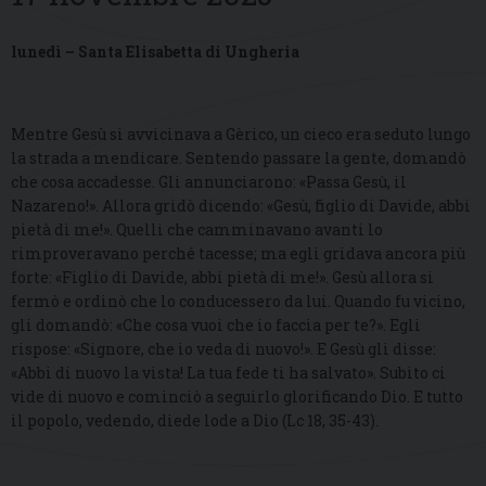
lunedì – Santa Elisabetta di Ungheria
Mentre Gesù si avvicinava a Gèrico, un cieco era seduto lungo
la strada a mendicare. Sentendo passare la gente, domandò
che cosa accadesse. Gli annunciarono: «Passa Gesù, il
Nazareno!». Allora gridò dicendo: «Gesù, figlio di Davide, abbi
pietà di me!». Quelli che camminavano avanti lo
rimproveravano perché tacesse; ma egli gridava ancora più
forte: «Figlio di Davide, abbi pietà di me!». Gesù allora si
fermò e ordinò che lo conducessero da lui. Quando fu vicino,
gli domandò: «Che cosa vuoi che io faccia per te?». Egli
rispose: «Signore, che io veda di nuovo!». E Gesù gli disse:
«Abbi di nuovo la vista! La tua fede ti ha salvato». Subito ci
vide di nuovo e cominciò a seguirlo glorificando Dio. E tutto
il popolo, vedendo, diede lode a Dio (Lc 18, 35-43).