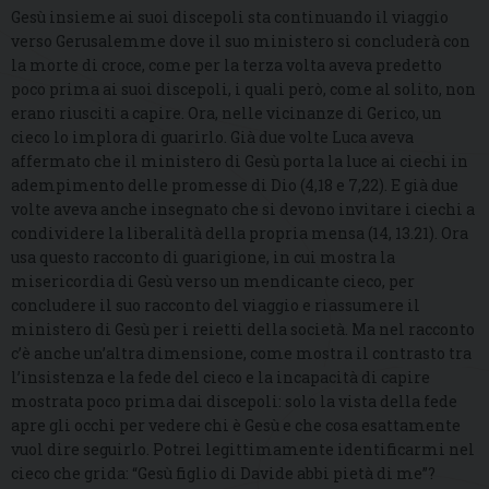
Gesù insieme ai suoi discepoli sta continuando il viaggio
verso Gerusalemme dove il suo ministero si concluderà con
la morte di croce, come per la terza volta aveva predetto
poco prima ai suoi discepoli, i quali però, come al solito, non
erano riusciti a capire. Ora, nelle vicinanze di Gerico, un
cieco lo implora di guarirlo. Già due volte Luca aveva
affermato che il ministero di Gesù porta la luce ai ciechi in
adempimento delle promesse di Dio (4,18 e 7,22). E già due
volte aveva anche insegnato che si devono invitare i ciechi a
condividere la liberalità della propria mensa (14, 13.21). Ora
usa questo racconto di guarigione, in cui mostra la
misericordia di Gesù verso un mendicante cieco, per
concludere il suo racconto del viaggio e riassumere il
ministero di Gesù per i reietti della società. Ma nel racconto
c’è anche un’altra dimensione, come mostra il contrasto tra
l’insistenza e la fede del cieco e la incapacità di capire
mostrata poco prima dai discepoli: solo la vista della fede
apre gli occhi per vedere chi è Gesù e che cosa esattamente
vuol dire seguirlo. Potrei legittimamente identificarmi nel
cieco che grida: “Gesù figlio di Davide abbi pietà di me”?