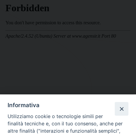
Informativa
DIOCESI SUBURBICARIA DI ALBANO
Utilizziamo cookie o tecnologie simili per
Contatti:
Tel.: 06.93268401 - Fax.: 06.9323844
finalità tecniche e, con il tuo consenso, anche per
E-mail:
curia@diocesidialbano.it
altre finalità ("interazioni e funzionalità semplici",