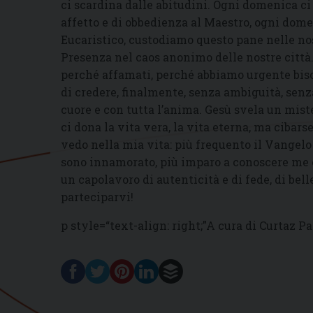
ci scardina dalle abitudini. Ogni domenica ci
affetto e di obbedienza al Maestro, ogni dome
Eucaristico, custodiamo questo pane nelle nos
Presenza nel caos anonimo delle nostre città.
perché affamati, perché abbiamo urgente bisog
di credere, finalmente, senza ambiguità, senza 
cuore e con tutta l’anima. Gesù svela un mister
ci dona la vita vera, la vita eterna, ma cibar
vedo nella mia vita: più frequento il Vangelo 
sono innamorato, più imparo a conoscere me e 
un capolavoro di autenticità e di fede, di bel
parteciparvi!
p style=“text-align: right;”A cura di Curtaz Pa