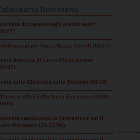
Calendario Diocesano
iornata diocesana degli oratori estivi
01/07)
elebrazioni per Santa Maria Goretti (05/07)
esta liturgica di Santa Maria Goretti
06/07)
esta della Madonna della Rotonda (01/08)
hiusura uffici della Curia diocesana (13/08-
0/08)
iornate residenziali di formazione per il
lero diocesano (24-27/08)
iornate residenziali di formazione per il