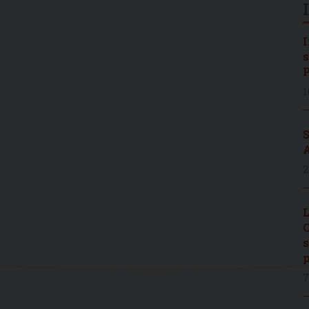
I
s
P
1
S
A
2
L
C
s
p
7