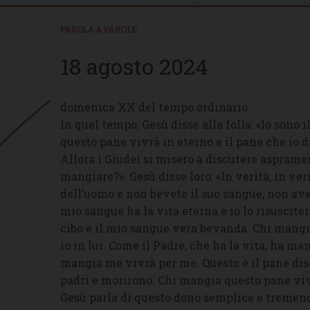
PAROLA & PAROLE
18 agosto 2024
domenica XX del tempo ordinario
In quel tempo, Gesù disse alla folla: «Io sono 
questo pane vivrà in eterno e il pane che io d
Allora i Giudei si misero a discutere aspramen
mangiare?». Gesù disse loro: «In verità, in ver
dell’uomo e non bevete il suo sangue, non avet
mio sangue ha la vita eterna e io lo risuscite
cibo e il mio sangue vera bevanda. Chi mangi
io in lui. Come il Padre, che ha la vita, ha ma
mangia me vivrà per me. Questo è il pane dis
padri e morirono. Chi mangia questo pane vivrà
Gesù parla di questo dono semplice e tremendo