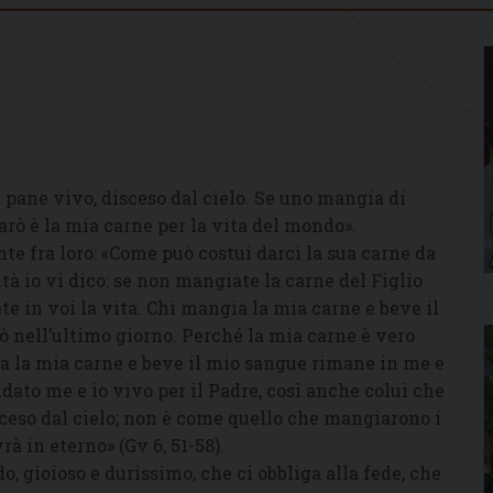
il pane vivo, disceso dal cielo. Se uno mangia di
arò è la mia carne per la vita del mondo».
te fra loro: «Come può costui darci la sua carne da
ità io vi dico: se non mangiate la carne del Figlio
e in voi la vita. Chi mangia la mia carne e beve il
rò nell’ultimo giorno. Perché la mia carne è vero
a la mia carne e beve il mio sangue rimane in me e
ndato me e io vivo per il Padre, così anche colui che
ceso dal cielo; non è come quello che mangiarono i
 in eterno» (Gv 6, 51-58).
, gioioso e durissimo, che ci obbliga alla fede, che