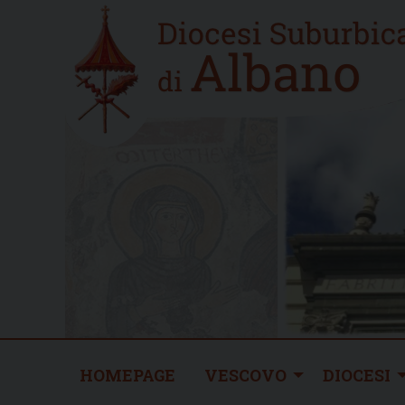
Skip
Home
to
new
content
HOMEPAGE
VESCOVO
DIOCESI