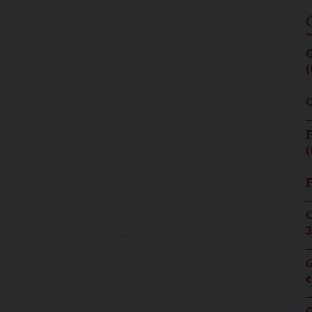
G
(
C
F
(
F
C
3
G
c
G