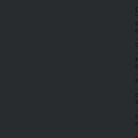
G
(
C
F
(
F
C
3
G
c
G