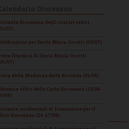
Calendario Diocesano
iornata diocesana degli oratori estivi
01/07)
elebrazioni per Santa Maria Goretti (05/07)
esta liturgica di Santa Maria Goretti
06/07)
esta della Madonna della Rotonda (01/08)
hiusura uffici della Curia diocesana (13/08-
0/08)
iornate residenziali di formazione per il
lero diocesano (24-27/08)
iornate residenziali di formazione per il