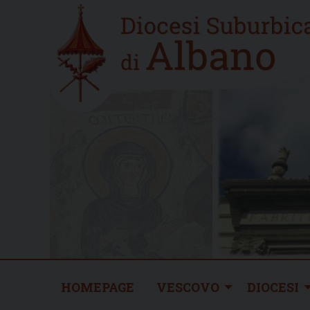
Skip
Home
to
new
content
HOMEPAGE
VESCOVO
DIOCESI