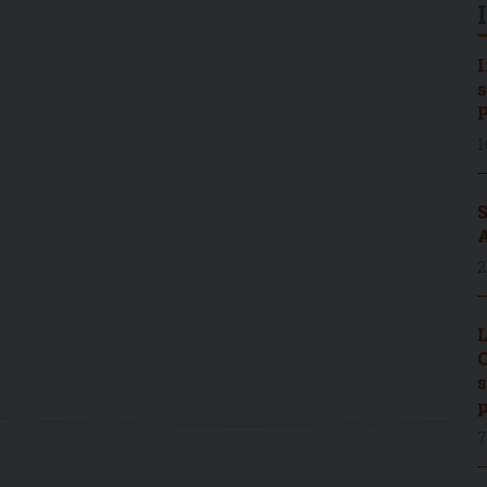
I
s
P
1
S
A
2
L
C
s
p
7