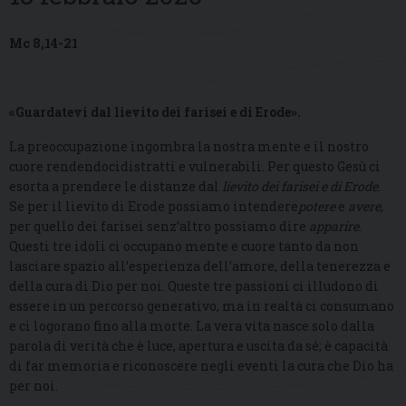
Mc 8,14-21
«Guardatevi dal lievito dei farisei e di Erode».
La preoccupazione ingombra la nostra mente e il nostro
cuore rendendocidistratti e vulnerabili. Per questo Gesù ci
esorta a prendere le distanze dal
lievito dei farisei e di Erode
.
Se per il lievito di Erode possiamo intendere
potere
e
avere
,
per quello dei farisei senz’altro possiamo dire
apparire
.
Questi tre idoli ci occupano mente e cuore tanto da non
lasciare spazio all’esperienza dell’amore, della tenerezza e
della cura di Dio per noi. Queste tre passioni ci illudono di
essere in un percorso generativo, ma in realtà ci consumano
e ci logorano fino alla morte. La vera vita nasce solo dalla
parola di verità che è luce, apertura e uscita da sé; è capacità
di far memoria e riconoscere negli eventi la cura che Dio ha
per noi.