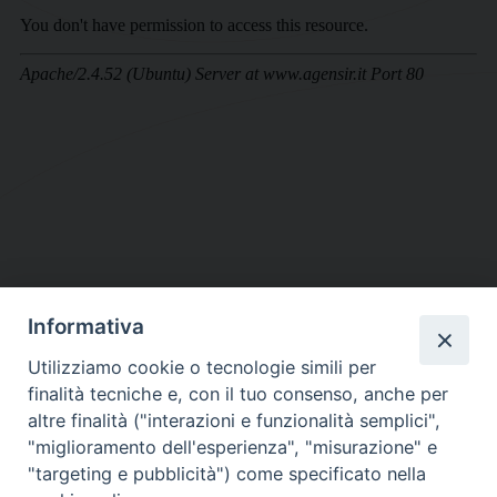
Informativa
DIOCESI SUBURBICARIA DI ALBANO
Utilizziamo cookie o tecnologie simili per
Contatti:
Tel.: 06.93268401 - Fax.: 06.9323844
finalità tecniche e, con il tuo consenso, anche per
E-mail:
curia@diocesidialbano.it
altre finalità ("interazioni e funzionalità semplici",
"miglioramento dell'esperienza", "misurazione" e
Orari:
dal Lunedì al Venerdì Ore: 9:00 - 13:00
"targeting e pubblicità") come specificato nella