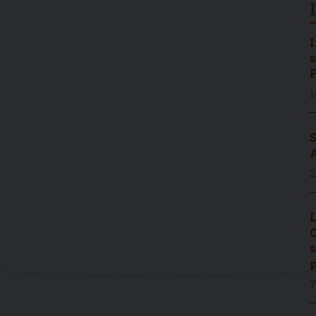
I
s
P
1
S
A
2
L
C
s
p
7