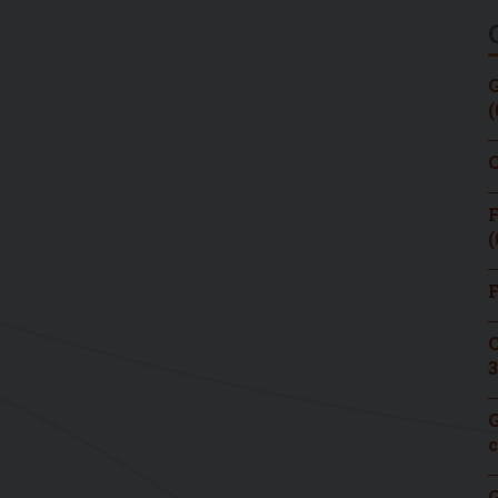
G
(
C
F
(
F
C
3
G
c
G