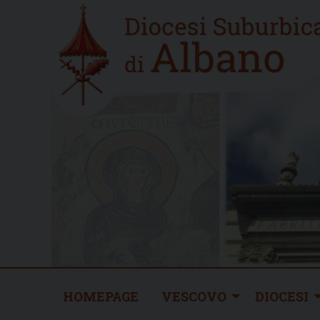
Skip
Home
to
new
content
HOMEPAGE
VESCOVO
DIOCESI