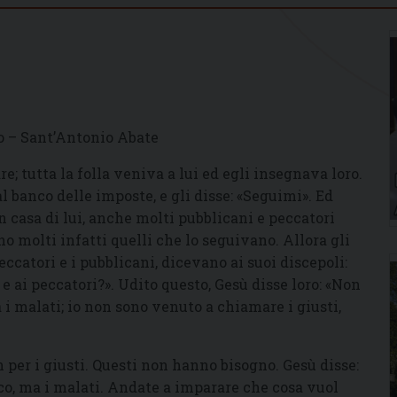
o – Sant’Antonio Abate
e; tutta la folla veniva a lui ed egli insegnava loro.
al banco delle imposte, e gli disse: «Seguimi». Ed
in casa di lui, anche molti pubblicani e peccatori
no molti infatti quelli che lo seguivano. Allora gli
eccatori e i pubblicani, dicevano ai suoi discepoli:
 ai peccatori?». Udito questo, Gesù disse loro: «Non
i malati; io non sono venuto a chiamare i giusti,
n per i giusti. Questi non hanno bisogno. Gesù disse:
o, ma i malati. Andate a imparare che cosa vuol