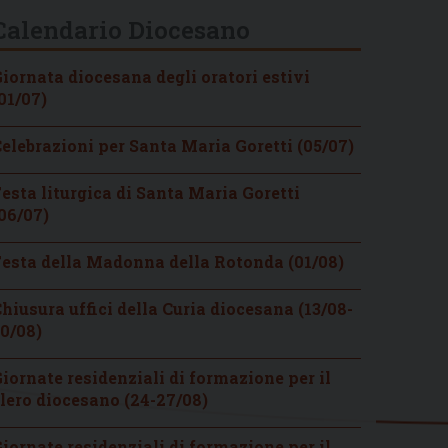
Calendario Diocesano
iornata diocesana degli oratori estivi
01/07)
elebrazioni per Santa Maria Goretti (05/07)
esta liturgica di Santa Maria Goretti
06/07)
esta della Madonna della Rotonda (01/08)
hiusura uffici della Curia diocesana (13/08-
0/08)
iornate residenziali di formazione per il
lero diocesano (24-27/08)
iornate residenziali di formazione per il