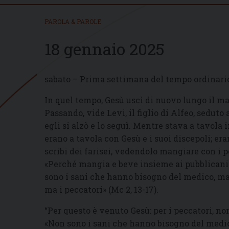
PAROLA & PAROLE
18 gennaio 2025
sabato – Prima settimana del tempo ordinari
In quel tempo, Gesù uscì di nuovo lungo il mar
Passando, vide Levi, il figlio di Alfeo, seduto 
egli si alzò e lo seguì. Mentre stava a tavola 
erano a tavola con Gesù e i suoi discepoli; era
scribi dei farisei, vedendolo mangiare con i p
«Perché mangia e beve insieme ai pubblicani e
sono i sani che hanno bisogno del medico, ma 
ma i peccatori» (Mc 2, 13-17).
“Per questo è venuto Gesù: per i peccatori, no
«Non sono i sani che hanno bisogno del medic