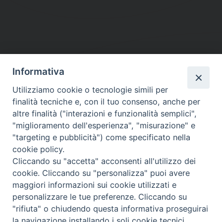
Informativa
DIOCESI SUBURBICARIA DI ALBANO
Utilizziamo cookie o tecnologie simili per
Contatti:
Tel.: 06.93268401 - Fax.: 06.9323844
finalità tecniche e, con il tuo consenso, anche per
E-mail:
curia@diocesidialbano.it
altre finalità ("interazioni e funzionalità semplici",
"miglioramento dell'esperienza", "misurazione" e
Orari:
dal Lunedì al Venerdì Ore: 9:00 - 13:00
"targeting e pubblicità") come specificato nella
cookie policy.
Orario ufficio Matrimoni:
Cliccando su "accetta" acconsenti all'utilizzo dei
Lunedì, Mercoledì e Venerdì, Ore 9:30 - 12:30
cookie. Cliccando su "personalizza" puoi avere
maggiori informazioni sui cookie utilizzati e
personalizzare le tue preferenze. Cliccando su
"rifiuta" o chiudendo questa informativa proseguirai
Diocesi Suburbicaria di Albano
la navigazione installando i soli cookie tecnici.