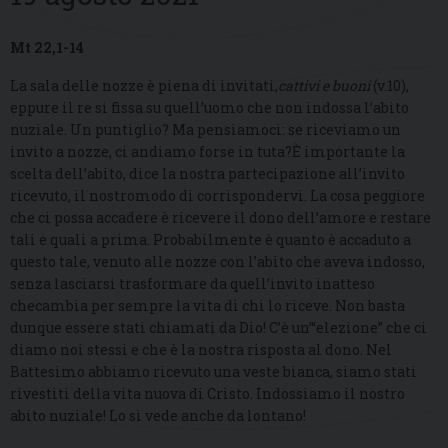
Mt 22,1-14
La sala delle nozze è piena di invitati,
cattivi e buoni
(v.10),
eppure il re si fissa su quell’uomo che non indossa l’abito
nuziale. Un puntiglio? Ma pensiamoci: se riceviamo un
invito a nozze, ci andiamo forse in tuta?È importante la
scelta dell’abito, dice la nostra partecipazione all’invito
ricevuto, il nostromodo di corrispondervi. La cosa peggiore
che ci possa accadere è ricevere il dono dell’amore e restare
tali e quali a prima. Probabilmente è quanto è accaduto a
questo tale, venuto alle nozze con l’abito che aveva indosso,
senza lasciarsi trasformare da quell’invito inatteso
checambia per sempre la vita di chi lo riceve. Non basta
dunque essere stati chiamati da Dio! C’è un’“elezione” che ci
diamo noi stessi e che è la nostra risposta al dono. Nel
Battesimo abbiamo ricevuto una veste bianca, siamo stati
rivestiti della vita nuova di Cristo. Indossiamo il nostro
abito nuziale! Lo si vede anche da lontano!