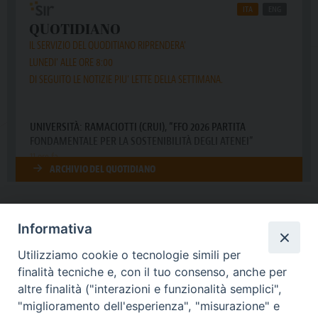
Informativa
DIOCESI SUBURBICARIA DI ALBANO
Utilizziamo cookie o tecnologie simili per
Contatti:
Tel.: 06.93268401 - Fax.: 06.9323844
finalità tecniche e, con il tuo consenso, anche per
E-mail:
curia@diocesidialbano.it
altre finalità ("interazioni e funzionalità semplici",
"miglioramento dell'esperienza", "misurazione" e
Orari:
dal Lunedì al Venerdì Ore: 9:00 - 13:00