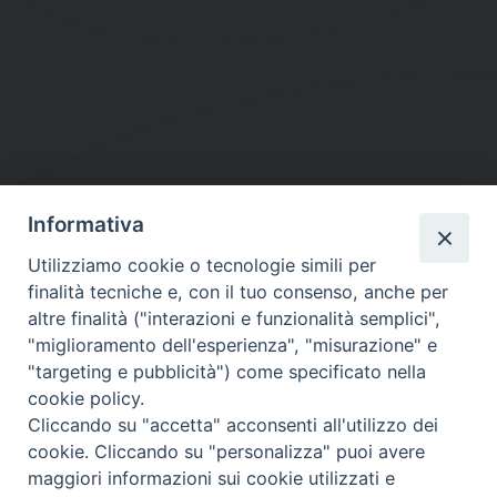
Informativa
DIOCESI SUBURBICARIA DI ALBANO
Utilizziamo cookie o tecnologie simili per
Contatti:
Tel.: 06.93268401 - Fax.: 06.9323844
finalità tecniche e, con il tuo consenso, anche per
E-mail:
curia@diocesidialbano.it
altre finalità ("interazioni e funzionalità semplici",
"miglioramento dell'esperienza", "misurazione" e
Orari:
dal Lunedì al Venerdì Ore: 9:00 - 13:00
"targeting e pubblicità") come specificato nella
cookie policy.
Orario ufficio Matrimoni:
Cliccando su "accetta" acconsenti all'utilizzo dei
Lunedì, Mercoledì e Venerdì, Ore 9:30 - 12:30
cookie. Cliccando su "personalizza" puoi avere
maggiori informazioni sui cookie utilizzati e