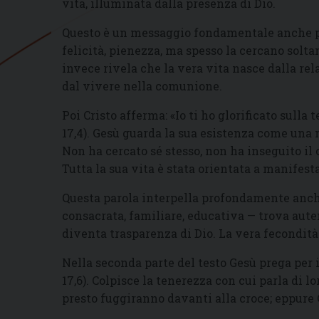
vita, illuminata dalla presenza di Dio.
Questo è un messaggio fondamentale anche pe
felicità, pienezza, ma spesso la cercano solta
invece rivela che la vera vita nasce dalla rela
dal vivere nella comunione.
Poi Cristo afferma: «Io ti ho glorificato sulla
17,4). Gesù guarda la sua esistenza come una 
Non ha cercato sé stesso, non ha inseguito il
Tutta la sua vita è stata orientata a manifesta
Questa parola interpella profondamente anche
consacrata, familiare, educativa — trova aute
diventa trasparenza di Dio. La vera fecondità
Nella seconda parte del testo Gesù prega per i 
17,6). Colpisce la tenerezza con cui parla di l
presto fuggiranno davanti alla croce; eppure G