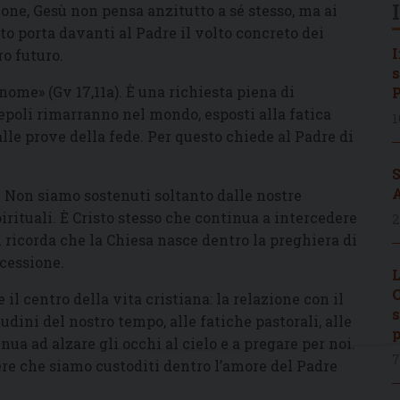
ione, Gesù non pensa anzitutto a sé stesso, ma ai
to porta davanti al Padre il volto concreto dei
I
oro futuro.
s
 nome» (Gv 17,11a). È una richiesta piena di
P
cepoli rimarranno nel mondo, esposti alla fatica
1
 alle prove della fede. Per questo chiede al Padre di
S
A
. Non siamo sostenuti soltanto dalle nostre
irituali. È Cristo stesso che continua a intercedere
2
 ricorda che la Chiesa nasce dentro la preghiera di
rcessione.
L
C
 il centro della vita cristiana: la relazione con il
s
udini del nostro tempo, alle fatiche pastorali, alle
p
nua ad alzare gli occhi al cielo e a pregare per noi.
7
ere che siamo custoditi dentro l’amore del Padre