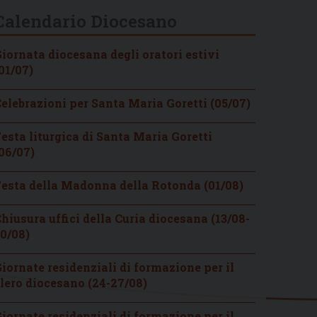
Calendario Diocesano
iornata diocesana degli oratori estivi
01/07)
elebrazioni per Santa Maria Goretti (05/07)
esta liturgica di Santa Maria Goretti
06/07)
esta della Madonna della Rotonda (01/08)
hiusura uffici della Curia diocesana (13/08-
0/08)
iornate residenziali di formazione per il
lero diocesano (24-27/08)
iornate residenziali di formazione per il