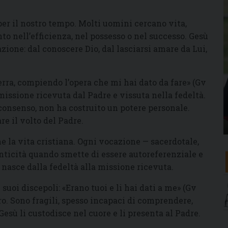
r il nostro tempo. Molti uomini cercano vita,
nto nell’efficienza, nel possesso o nel successo. Gesù
zione: dal conoscere Dio, dal lasciarsi amare da Lui,
 terra, compiendo l’opera che mi hai dato da fare» (Gv
missione ricevuta dal Padre e vissuta nella fedeltà.
 consenso, non ha costruito un potere personale.
re il volto del Padre.
 la vita cristiana. Ogni vocazione — sacerdotale,
nticità quando smette di essere autoreferenziale e
 nasce dalla fedeltà alla missione ricevuta.
suoi discepoli: «Erano tuoi e li hai dati a me» (Gv
oro. Sono fragili, spesso incapaci di comprendere,
esù li custodisce nel cuore e li presenta al Padre.