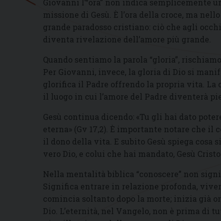
Giovanni l’“ora” non indica semplicemente u
missione di Gesù. È l’ora della croce, ma nello 
grande paradosso cristiano: ciò che agli occh
diventa rivelazione dell’amore più grande.
Quando sentiamo la parola “gloria”, rischiam
Per Giovanni, invece, la gloria di Dio si manif
glorifica il Padre offrendo la propria vita. La
il luogo in cui l’amore del Padre diventerà p
Gesù continua dicendo: «Tu gli hai dato poter
eterna» (Gv 17,2). È importante notare che il c
il dono della vita. E subito Gesù spiega cosa s
vero Dio, e colui che hai mandato, Gesù Cristo»
Nella mentalità biblica “conoscere” non sign
Significa entrare in relazione profonda, viv
comincia soltanto dopo la morte; inizia già o
Dio. L’eternità, nel Vangelo, non è prima di t