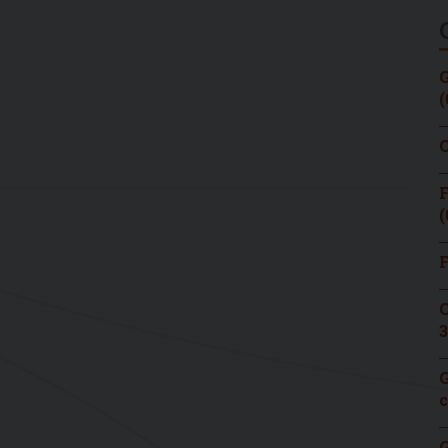
G
(
C
F
(
F
C
3
G
c
G