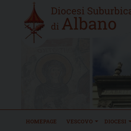
Skip
Home
to
new
content
HOMEPAGE
VESCOVO
DIOCESI