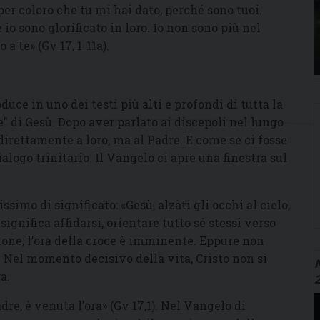
per coloro che tu mi hai dato, perché sono tuoi.
 io sono glorificato in loro. Io non sono più nel
 te» (Gv 17, 1-11a).
duce in uno dei testi più alti e profondi di tutta la
e” di Gesù. Dopo aver parlato ai discepoli nel lungo
 direttamente a loro, ma al Padre. È come se ci fosse
alogo trinitario. Il Vangelo ci apre una finestra sul
simo di significato: «Gesù, alzàti gli occhi al cielo,
 significa affidarsi, orientare tutto sé stessi verso
sione; l’ora della croce è imminente. Eppure non
. Nel momento decisivo della vita, Cristo non si
N
a.
re, è venuta l’ora» (Gv 17,1). Nel Vangelo di