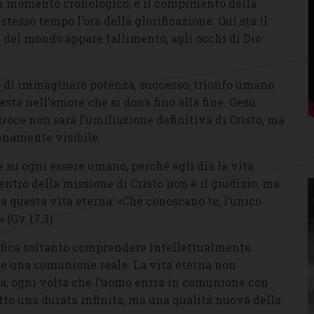
n momento cronologico; è il compimento della
stesso tempo l’ora della glorificazione. Qui sta il
i del mondo appare fallimento, agli occhi di Dio
o di immaginare potenza, successo, trionfo umano.
esta nell’amore che si dona fino alla fine. Gesù
 croce non sarà l’umiliazione definitiva di Cristo, ma
ienamente visibile.
e su ogni essere umano, perché egli dia la vita
entro della missione di Cristo non è il giudizio, ma
ia questa vita eterna: «Che conoscano te, l’unico
 (Gv 17,3).
ifica soltanto comprendere intellettualmente.
ere una comunione reale. La vita eterna non
ra, ogni volta che l’uomo entra in comunione con
utto una durata infinita, ma una qualità nuova della