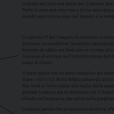
Io prego per loro; non prego per il mondo, ma 
Tutte le cose mie sono tue, e le tue sono mie, e
mondo; essi invece sono nel mondo, e io vengo a
Il capitolo 17 del Vangelo di Giovanni ci intro
Scrittura: la cosiddetta “preghiera sacerdotal
discorso di addio, ora Gesù non si rivolge più
concesso di entrare nell’intimità stessa del di
cuore di Cristo.
Il testo inizia con un gesto semplice ma densis
disse…» (Gv 17,1). Nella Bibbia alzare gli occhi
Dio. Gesù si trova ormai alla soglia della pas
prevale la paura, ma la relazione con il Padre
chiude nell’angoscia, ma entra nella preghier
La prima parola che pronuncia è decisiva: «Pad