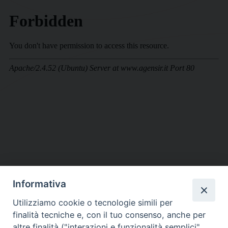
Informativa
DIOCESI SUBURBICARIA DI ALBANO
Utilizziamo cookie o tecnologie simili per
Contatti:
Tel.: 06.93268401 - Fax.: 06.9323844
finalità tecniche e, con il tuo consenso, anche per
E-mail:
curia@diocesidialbano.it
altre finalità ("interazioni e funzionalità semplici",