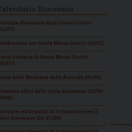
Calendario Diocesano
iornata diocesana degli oratori estivi
01/07)
elebrazioni per Santa Maria Goretti (05/07)
esta liturgica di Santa Maria Goretti
06/07)
esta della Madonna della Rotonda (01/08)
hiusura uffici della Curia diocesana (13/08-
0/08)
iornate residenziali di formazione per il
lero diocesano (24-27/08)
iornate residenziali di formazione per il