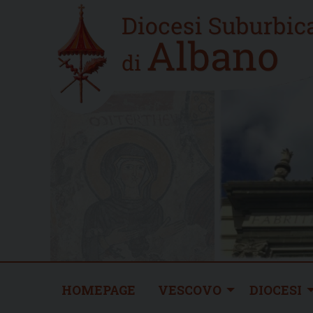
Skip
Home
to
new
content
HOMEPAGE
VESCOVO
DIOCESI