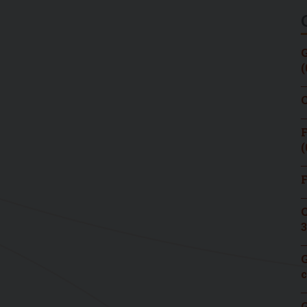
G
(
C
F
(
F
C
3
G
c
G