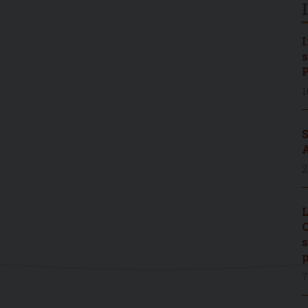
I
s
P
1
S
A
2
L
C
s
p
7