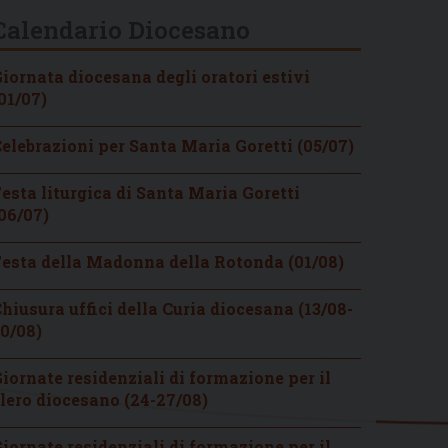
Calendario Diocesano
iornata diocesana degli oratori estivi
01/07)
elebrazioni per Santa Maria Goretti (05/07)
esta liturgica di Santa Maria Goretti
06/07)
esta della Madonna della Rotonda (01/08)
hiusura uffici della Curia diocesana (13/08-
0/08)
iornate residenziali di formazione per il
lero diocesano (24-27/08)
iornate residenziali di formazione per il