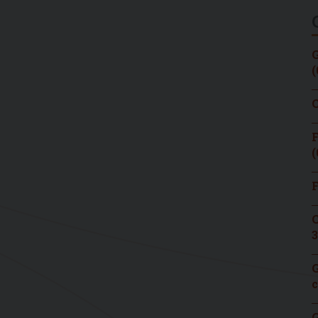
G
(
C
F
(
F
C
3
G
c
G