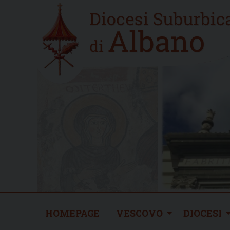
Skip
Home
to
new
content
HOMEPAGE
VESCOVO
DIOCESI