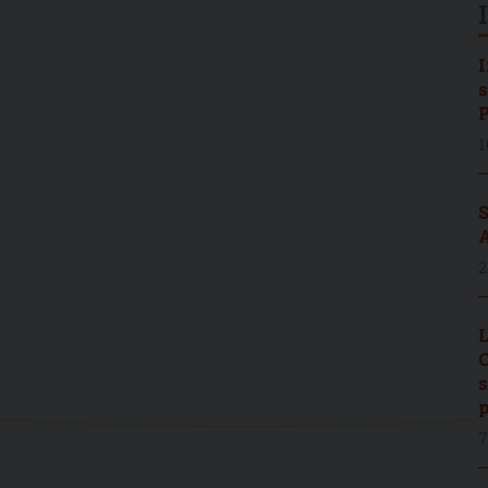
I
s
P
1
S
A
2
L
C
s
p
7