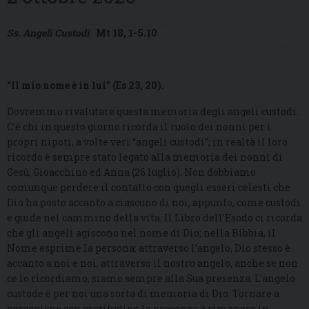
Ss. Angeli Custodi
Mt 18, 1-5.10
“Il mio nome è in lui” (Es 23, 20).
Dovremmo rivalutare questa memoria degli angeli custodi.
C’è chi in questo giorno ricorda il ruolo dei nonni per i
propri nipoti, a volte veri “angeli custodi”; in realtà il loro
ricordo è sempre stato legato alla memoria dei nonni di
Gesù, Gioacchino ed Anna (26 luglio). Non dobbiamo
comunque perdere il contatto con quegli esseri celesti che
Dio ha posto accanto a ciascuno di noi, appunto, come custodi
e guide nel cammino della vita. Il Libro dell’Esodo ci ricorda
che gli angeli agiscono nel nome di Dio; nella Bibbia, il
Nome esprime la persona: attraverso l’angelo, Dio stesso è
accanto a noi e noi, attraverso il nostro angelo, anche se non
ce lo ricordiamo, siamo sempre alla Sua presenza. L’angelo
custode è per noi una sorta di memoria di Dio. Tornare a
percepirne con gratitudine la presenza è rimanere in