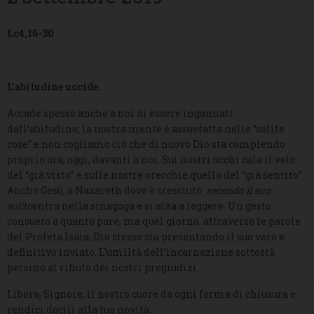
Lc4,16-30
L’abitudine uccide.
Accade spesso anche a noi di essere ingannati
dall’abitudine; la nostra mente è assuefatta nelle “solite
cose” e non cogliamo ciò che di nuovo Dio sta compiendo
proprio ora, oggi, davanti a noi. Sui nostri occhi cala il velo
del “già visto” e sulle nostre orecchie quello del “già sentito”.
Anche Gesù, a Nazareth dove è cresciuto,
secondo il suo
solito
entra nella sinagoga e si alza a leggere. Un gesto
consueto a quanto pare, ma quel giorno, attraverso le parole
del Profeta Isaia, Dio stesso sta presentando il suo vero e
definitivo inviato. L’umiltà dell’incarnazione sottostà
persino al rifiuto dei nostri pregiudizi.
Libera, Signore, il nostro cuore da ogni forma di chiusura e
rendici docili alla tua novità.