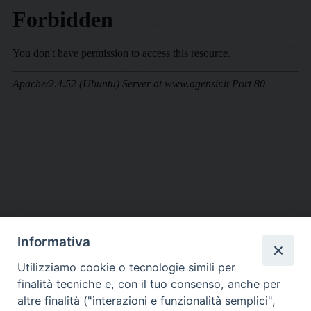
Informativa
DIOCESI SUBURBICARIA DI ALBANO
Utilizziamo cookie o tecnologie simili per
Contatti:
Tel.: 06.93268401 - Fax.: 06.9323844
finalità tecniche e, con il tuo consenso, anche per
E-mail:
curia@diocesidialbano.it
altre finalità ("interazioni e funzionalità semplici",