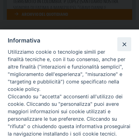
Informativa
DIOCESI SUBURBICARIA DI ALBANO
Utilizziamo cookie o tecnologie simili per
Contatti:
Tel.: 06.93268401 - Fax.: 06.9323844
finalità tecniche e, con il tuo consenso, anche per
E-mail:
curia@diocesidialbano.it
altre finalità ("interazioni e funzionalità semplici",
"miglioramento dell'esperienza", "misurazione" e
Orari:
dal Lunedì al Venerdì Ore: 9:00 - 13:00
"targeting e pubblicità") come specificato nella
cookie policy.
Orario ufficio Matrimoni:
Cliccando su "accetta" acconsenti all'utilizzo dei
Lunedì, Mercoledì e Venerdì, Ore 9:30 - 12:30
cookie. Cliccando su "personalizza" puoi avere
maggiori informazioni sui cookie utilizzati e
personalizzare le tue preferenze. Cliccando su
"rifiuta" o chiudendo questa informativa proseguirai
Diocesi Suburbicaria di Albano
la navigazione installando i soli cookie tecnici.
Copyright © 2021