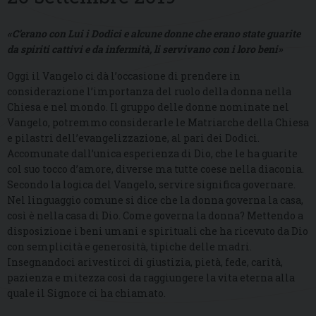
«C’erano con Lui i Dodici e alcune donne che erano state guarite
da spiriti cattivi e da infermità, li servivano con i loro beni»
Oggi il Vangelo ci dà l’occasione di prendere in
considerazione l’importanza del ruolo della donna nella
Chiesa e nel mondo. Il gruppo delle donne nominate nel
Vangelo, potremmo considerarle le Matriarche della Chiesa
e pilastri dell’evangelizzazione, al pari dei Dodici.
Accomunate dall’unica esperienza di Dio, che le ha guarite
col suo tocco d’amore, diverse ma tutte coese nella diaconia.
Secondo la logica del Vangelo, servire significa governare.
Nel linguaggio comune si dice che la donna governa la casa,
così è nella casa di Dio. Come governa la donna? Mettendo a
disposizione i beni umani e spirituali che ha ricevuto da Dio
con semplicità e generosità, tipiche delle madri.
Insegnandoci arivestirci di giustizia, pietà, fede, carità,
pazienza e mitezza così da raggiungere la vita eterna alla
quale il Signore ci ha chiamato.