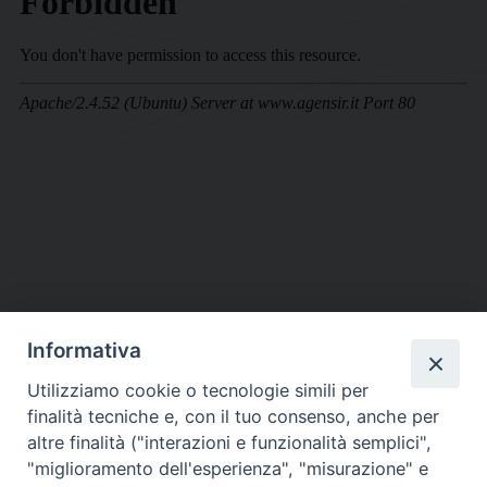
Informativa
DIOCESI SUBURBICARIA DI ALBANO
Utilizziamo cookie o tecnologie simili per
Contatti:
Tel.: 06.93268401 - Fax.: 06.9323844
finalità tecniche e, con il tuo consenso, anche per
E-mail:
curia@diocesidialbano.it
altre finalità ("interazioni e funzionalità semplici",
"miglioramento dell'esperienza", "misurazione" e
Orari:
dal Lunedì al Venerdì Ore: 9:00 - 13:00