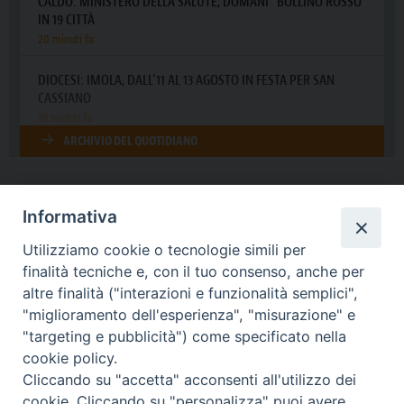
Informativa
DIOCESI SUBURBICARIA DI ALBANO
Utilizziamo cookie o tecnologie simili per
Contatti:
Tel.: 06.93268401 - Fax.: 06.9323844
finalità tecniche e, con il tuo consenso, anche per
E-mail:
curia@diocesidialbano.it
altre finalità ("interazioni e funzionalità semplici",
"miglioramento dell'esperienza", "misurazione" e
Orari:
dal Lunedì al Venerdì Ore: 9:00 - 13:00
"targeting e pubblicità") come specificato nella
cookie policy.
Orario ufficio Matrimoni:
Cliccando su "accetta" acconsenti all'utilizzo dei
Lunedì, Mercoledì e Venerdì, Ore 9:30 - 12:30
cookie. Cliccando su "personalizza" puoi avere