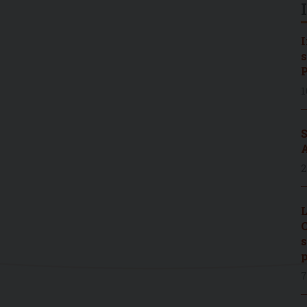
I
s
P
1
S
A
2
L
C
s
p
7