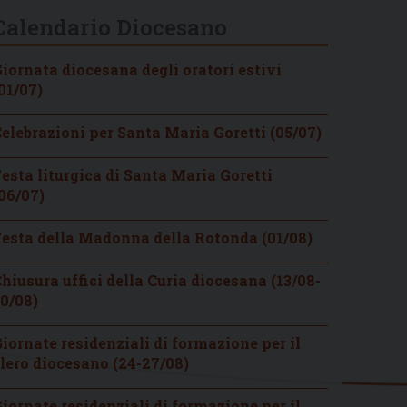
Calendario Diocesano
iornata diocesana degli oratori estivi
01/07)
elebrazioni per Santa Maria Goretti (05/07)
esta liturgica di Santa Maria Goretti
06/07)
esta della Madonna della Rotonda (01/08)
hiusura uffici della Curia diocesana (13/08-
0/08)
iornate residenziali di formazione per il
lero diocesano (24-27/08)
iornate residenziali di formazione per il