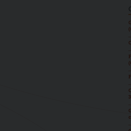
G
(
C
F
(
F
C
3
G
c
G