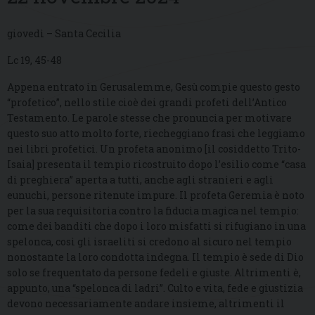
giovedì – Santa Cecilia
Lc 19, 45-48
Appena entrato in Gerusalemme, Gesù compie questo gesto
“profetico”, nello stile cioè dei grandi profeti dell’Antico
Testamento. Le parole stesse che pronuncia per motivare
questo suo atto molto forte, riecheggiano frasi che leggiamo
nei libri profetici. Un profeta anonimo [il cosiddetto Trito-
Isaia] presenta il tempio ricostruito dopo l’esilio come “casa
di preghiera” aperta a tutti, anche agli stranieri e agli
eunuchi, persone ritenute impure. Il profeta Geremia è noto
per la sua requisitoria contro la fiducia magica nel tempio:
come dei banditi che dopo i loro misfatti si rifugiano in una
spelonca, così gli israeliti si credono al sicuro nel tempio
nonostante la loro condotta indegna. Il tempio è sede di Dio
solo se frequentato da persone fedeli e giuste. Altrimenti è,
appunto, una “spelonca di ladri”. Culto e vita, fede e giustizia
devono necessariamente andare insieme, altrimenti il