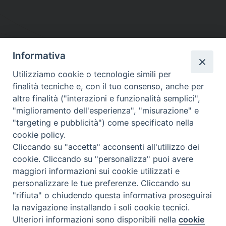
Informativa
DIOCESI SUBURBICARIA DI ALBANO
Utilizziamo cookie o tecnologie simili per
Contatti:
Tel.: 06.93268401 - Fax.: 06.9323844
finalità tecniche e, con il tuo consenso, anche per
E-mail:
curia@diocesidialbano.it
altre finalità ("interazioni e funzionalità semplici",
"miglioramento dell'esperienza", "misurazione" e
Orari:
dal Lunedì al Venerdì Ore: 9:00 - 13:00
"targeting e pubblicità") come specificato nella
cookie policy.
Orario ufficio Matrimoni:
Cliccando su "accetta" acconsenti all'utilizzo dei
Lunedì, Mercoledì e Venerdì, Ore 9:30 - 12:30
cookie. Cliccando su "personalizza" puoi avere
maggiori informazioni sui cookie utilizzati e
personalizzare le tue preferenze. Cliccando su
"rifiuta" o chiudendo questa informativa proseguirai
Diocesi Suburbicaria di Albano
la navigazione installando i soli cookie tecnici.
Copyright © 2021
Ulteriori informazioni sono disponibili nella
cookie
Preferenze Cookie