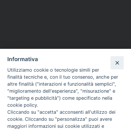
Informativa
DIOCESI SUBURBICARIA DI ALBANO
Utilizziamo cookie o tecnologie simili per
Contatti:
Tel.: 06.93268401 - Fax.: 06.9323844
finalità tecniche e, con il tuo consenso, anche per
E-mail:
curia@diocesidialbano.it
altre finalità ("interazioni e funzionalità semplici",
"miglioramento dell'esperienza", "misurazione" e
Orari:
dal Lunedì al Venerdì Ore: 9:00 - 13:00
"targeting e pubblicità") come specificato nella
cookie policy.
Orario ufficio Matrimoni:
Cliccando su "accetta" acconsenti all'utilizzo dei
Lunedì, Mercoledì e Venerdì, Ore 9:30 - 12:30
cookie. Cliccando su "personalizza" puoi avere
maggiori informazioni sui cookie utilizzati e