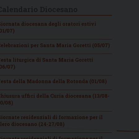
Calendario Diocesano
iornata diocesana degli oratori estivi
01/07)
elebrazioni per Santa Maria Goretti (05/07)
esta liturgica di Santa Maria Goretti
06/07)
esta della Madonna della Rotonda (01/08)
hiusura uffici della Curia diocesana (13/08-
0/08)
iornate residenziali di formazione per il
lero diocesano (24-27/08)
iornate residenziali di formazione per il