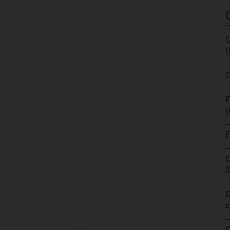
G
(
C
F
(
F
C
3
G
c
G