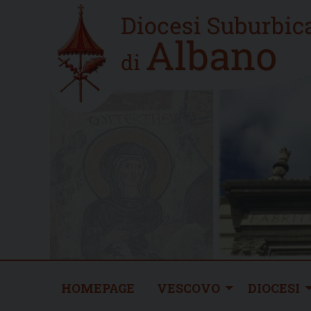
Skip
Home
to
new
content
HOMEPAGE
VESCOVO
DIOCESI