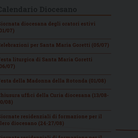
Calendario Diocesano
iornata diocesana degli oratori estivi
01/07)
elebrazioni per Santa Maria Goretti (05/07)
esta liturgica di Santa Maria Goretti
06/07)
esta della Madonna della Rotonda (01/08)
hiusura uffici della Curia diocesana (13/08-
0/08)
iornate residenziali di formazione per il
lero diocesano (24-27/08)
iornate residenziali di formazione per il