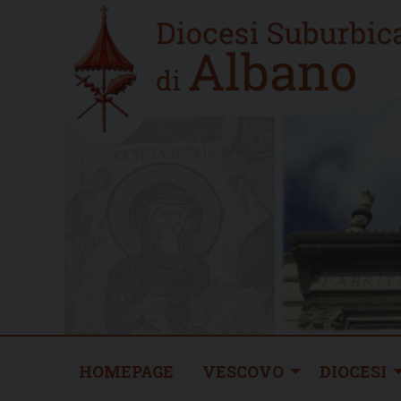
Skip
Home
to
new
content
HOMEPAGE
VESCOVO
DIOCESI