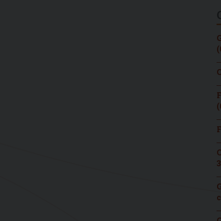
G
(
C
F
(
F
C
3
G
c
G