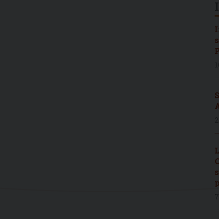
I
s
P
1
S
A
2
L
C
s
p
7