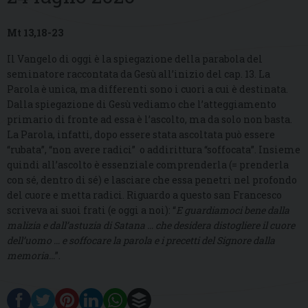
Mt 13,18-23
Il Vangelo di oggi è la spiegazione della parabola del
seminatore raccontata da Gesù all’inizio del cap. 13. La
Parola è unica, ma differenti sono i cuori a cui è destinata.
Dalla spiegazione di Gesù vediamo che l’atteggiamento
primario di fronte ad essa è l’ascolto, ma da solo non basta.
La Parola, infatti, dopo essere stata ascoltata può essere
“rubata”, “non avere radici” o addirittura “soffocata”. Insieme
quindi all’ascolto è essenziale comprenderla (= prenderla
con sé, dentro di sé) e lasciare che essa penetri nel profondo
del cuore e metta radici. Riguardo a questo san Francesco
scriveva ai suoi frati (e oggi a noi): “
E guardiamoci bene dalla
malizia e dall’astuzia di Satana … che desidera distogliere il cuore
dell’uomo … e soffocare la parola e i precetti del Signore dalla
memoria…
”.