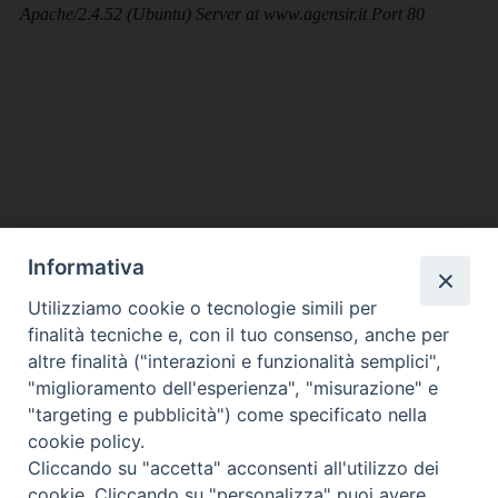
Informativa
DIOCESI SUBURBICARIA DI ALBANO
Utilizziamo cookie o tecnologie simili per
Contatti:
Tel.: 06.93268401 - Fax.: 06.9323844
finalità tecniche e, con il tuo consenso, anche per
E-mail:
curia@diocesidialbano.it
altre finalità ("interazioni e funzionalità semplici",
"miglioramento dell'esperienza", "misurazione" e
Orari:
dal Lunedì al Venerdì Ore: 9:00 - 13:00
"targeting e pubblicità") come specificato nella
cookie policy.
Orario ufficio Matrimoni:
Cliccando su "accetta" acconsenti all'utilizzo dei
Lunedì, Mercoledì e Venerdì, Ore 9:30 - 12:30
cookie. Cliccando su "personalizza" puoi avere