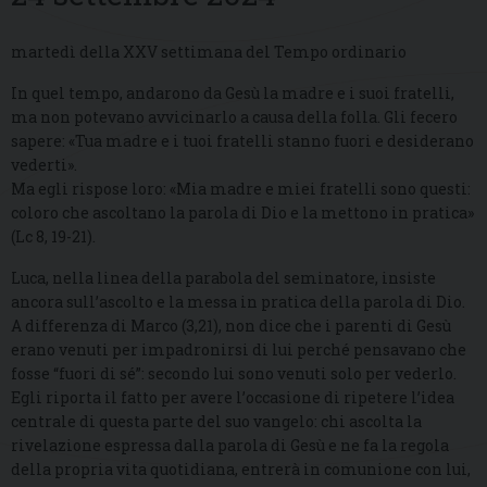
martedì della XXV settimana del Tempo ordinario
In quel tempo, andarono da Gesù la madre e i suoi fratelli,
ma non potevano avvicinarlo a causa della folla. Gli fecero
sapere: «Tua madre e i tuoi fratelli stanno fuori e desiderano
vederti».
Ma egli rispose loro: «Mia madre e miei fratelli sono questi:
coloro che ascoltano la parola di Dio e la mettono in pratica»
(Lc 8, 19-21).
Luca, nella linea della parabola del seminatore, insiste
ancora sull’ascolto e la messa in pratica della parola di Dio.
A differenza di Marco (3,21), non dice che i parenti di Gesù
erano venuti per impadronirsi di lui perché pensavano che
fosse “fuori di sé”: secondo lui sono venuti solo per vederlo.
Egli riporta il fatto per avere l’occasione di ripetere l’idea
centrale di questa parte del suo vangelo: chi ascolta la
rivelazione espressa dalla parola di Gesù e ne fa la regola
della propria vita quotidiana, entrerà in comunione con lui,