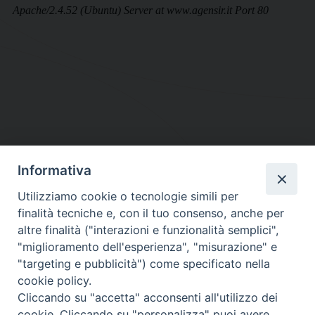
Informativa
DIOCESI SUBURBICARIA DI ALBANO
Utilizziamo cookie o tecnologie simili per
Contatti:
Tel.: 06.93268401 - Fax.: 06.9323844
finalità tecniche e, con il tuo consenso, anche per
E-mail:
curia@diocesidialbano.it
altre finalità ("interazioni e funzionalità semplici",
"miglioramento dell'esperienza", "misurazione" e
Orari:
dal Lunedì al Venerdì Ore: 9:00 - 13:00
"targeting e pubblicità") come specificato nella
cookie policy.
Orario ufficio Matrimoni:
Cliccando su "accetta" acconsenti all'utilizzo dei
Lunedì, Mercoledì e Venerdì, Ore 9:30 - 12:30
cookie. Cliccando su "personalizza" puoi avere