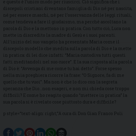
e questo è l’unico modo per riuscirci. Ciò significa che i
discepoli cristiani diventano famiglia di Dio né per nascita,
né per essere maschi, né per l’osservanza delle leggi rituali,
come tendeva a fare il giudaismo, ma perché ascoltano la
parola di Dio e la mettono in pratica. Con tutto ciò, Luca non
mette in discredito la madre di Gesù e i suoi parenti.
All’inizio del suo vangelo ha presentato Maria come il
discepolo modello che medita sulla parola di Dio e la mette
in pratica: di lei dice infatti: “Maria custodiva tutti questi
fatti meditandoli nel suo cuore”. E la sua risposta alla parola
di Dio è: “Avvenga di me come tu hai detto”. Forse spesso
nella mia preghiera ricorre la frase: “O Signore, fa di me
quello che tu vuoi”. Ma non è che lo dico con la segreta
speranza che Dio…non esageri, e non mi chieda cose troppo
difficili? E come ho reagito quando “mettere in pratica” la
sua parola si è rivelato cose piuttosto dura e difficile?
p style=“text-align: right;”A cura di Don Gian Franco Poli