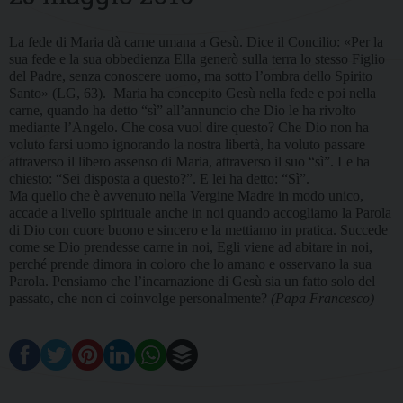
La fede di Maria dà carne umana a Gesù. Dice il Concilio: «Per la
sua fede e la sua obbedienza Ella generò sulla terra lo stesso Figlio
del Padre, senza conoscere uomo, ma sotto l’ombra dello Spirito
Santo» (LG, 63).
Maria ha concepito Gesù nella fede e poi nella
carne, quando ha detto “sì” all’annuncio che Dio le ha rivolto
mediante l’Angelo. Che cosa vuol dire questo? Che Dio non ha
voluto farsi uomo ignorando la nostra libertà, ha voluto passare
attraverso il libero assenso di Maria, attraverso il suo “sì”. Le ha
chiesto: “Sei disposta a questo?”. E lei ha detto: “Sì”.
Ma quello che è avvenuto nella Vergine Madre in modo unico,
accade a livello spirituale anche in noi quando accogliamo la Parola
di Dio con cuore buono e sincero e la mettiamo in pratica. Succede
come se Dio prendesse carne in noi, Egli viene ad abitare in noi,
perché prende dimora in coloro che lo amano e osservano la sua
Parola. Pensiamo che l’incarnazione di Gesù sia un fatto solo del
passato, che non ci coinvolge personalmente?
(Papa Francesco)