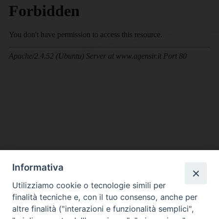
Informativa
DIOCESI SUBURBICARIA DI ALBANO
Utilizziamo cookie o tecnologie simili per
Contatti:
Tel.: 06.93268401 - Fax.: 06.9323844
finalità tecniche e, con il tuo consenso, anche per
E-mail:
curia@diocesidialbano.it
altre finalità ("interazioni e funzionalità semplici",