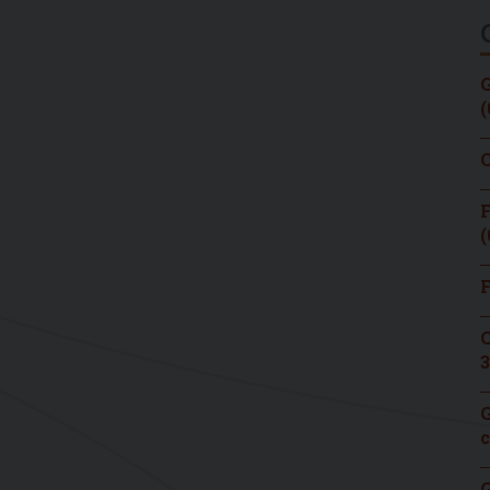
G
(
C
F
(
F
C
3
G
c
G