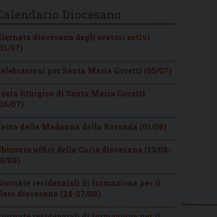
Calendario Diocesano
iornata diocesana degli oratori estivi
01/07)
elebrazioni per Santa Maria Goretti (05/07)
esta liturgica di Santa Maria Goretti
06/07)
esta della Madonna della Rotonda (01/08)
hiusura uffici della Curia diocesana (13/08-
0/08)
iornate residenziali di formazione per il
lero diocesano (24-27/08)
iornate residenziali di formazione per il