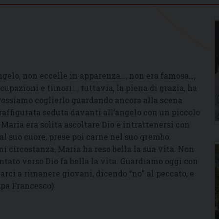
ngelo, non eccelle in apparenza…, non era famosa…,
pazioni e timori…, tuttavia, la piena di grazia, ha
? Possiamo coglierlo guardando ancora alla scena
raffigurata seduta davanti all’angelo con un piccolo
ì Maria era solita ascoltare Dio e intrattenersi con
a al suo cuore, prese poi carne nel suo grembo.
 circostanza, Maria ha reso bella la sua vita. Non
ntato verso Dio fa bella la vita. Guardiamo oggi con
tarci a rimanere giovani, dicendo “no” al peccato, e
Papa Francesco)