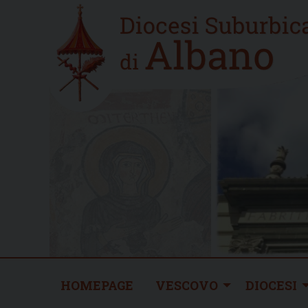
Skip
Home
to
new
content
HOMEPAGE
VESCOVO
DIOCESI