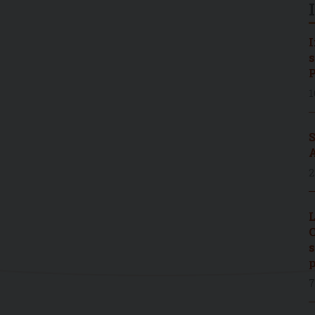
I
s
P
1
S
A
2
L
C
s
p
7