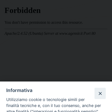
Informativa
DIOCESI SUBURBICARIA DI ALBANO
Utilizziamo cookie o tecnologie simili per
Contatti:
Tel.: 06.93268401 - Fax.: 06.9323844
finalità tecniche e, con il tuo consenso, anche per
E-mail:
curia@diocesidialbano.it
altre finalità ("interazioni e funzionalità semplici",