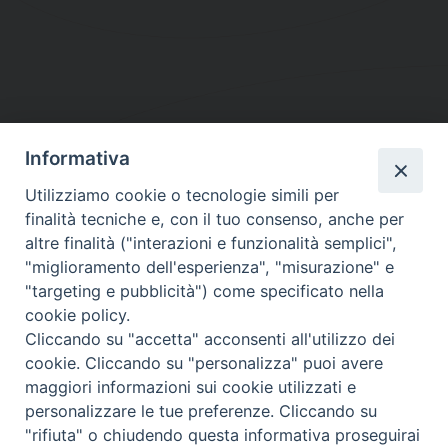
Informativa
DIOCESI SUBURBICARIA DI ALBANO
Utilizziamo cookie o tecnologie simili per
Contatti:
Tel.: 06.93268401 - Fax.: 06.9323844
finalità tecniche e, con il tuo consenso, anche per
E-mail:
curia@diocesidialbano.it
altre finalità ("interazioni e funzionalità semplici",
"miglioramento dell'esperienza", "misurazione" e
Orari:
dal Lunedì al Venerdì Ore: 9:00 - 13:00
"targeting e pubblicità") come specificato nella
cookie policy.
Orario ufficio Matrimoni:
Cliccando su "accetta" acconsenti all'utilizzo dei
Lunedì, Mercoledì e Venerdì, Ore 9:30 - 12:30
cookie. Cliccando su "personalizza" puoi avere
maggiori informazioni sui cookie utilizzati e
personalizzare le tue preferenze. Cliccando su
"rifiuta" o chiudendo questa informativa proseguirai
Diocesi Suburbicaria di Albano